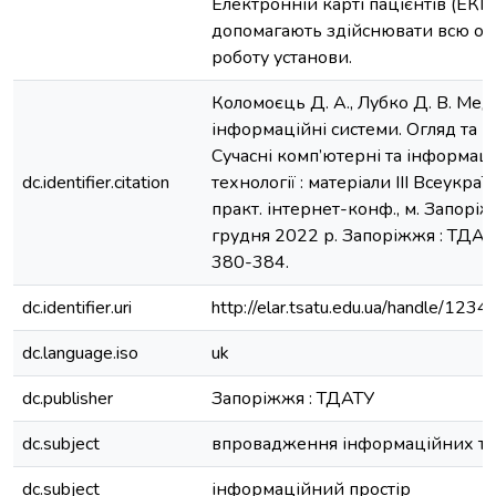
Електронній карті пацієнтів (ЕКП)
допомагають здійснювати всю ор
роботу установи.
Коломоєць Д. А., Лубко Д. В. Мед
інформаційні системи. Огляд та п
Сучасні комп’ютерні та інформаці
dc.identifier.citation
технології : матеріали ІІІ Всеукраї
практ. інтернет-конф., м. Запорі
грудня 2022 р. Запоріжжя : ТДАТУ
380-384.
dc.identifier.uri
http://elar.tsatu.edu.ua/handle/12
dc.language.iso
uk
dc.publisher
Запоріжжя : ТДАТУ
dc.subject
впровадження інформаційних те
dc.subject
інформаційний простір