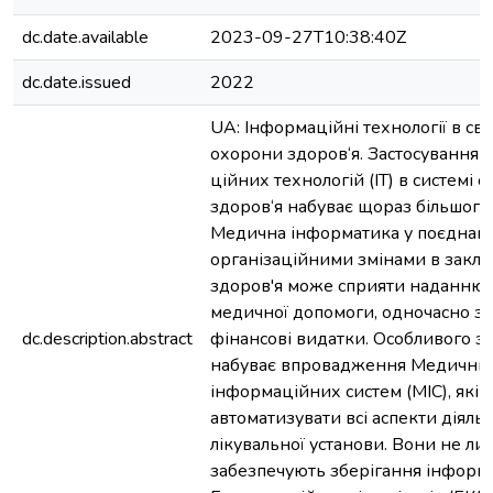
dc.date.available
2023-09-27T10:38:40Z
dc.date.issued
2022
UA: Інформаційні технології в сві
охорони здоров‘я. Застосування 
ційних технологій (ІТ) в системі 
здоров‘я набуває щораз більшого
Медична інформатика у поєднанн
організаційними змінами в закл
здоров'я може сприяти наданню я
медичної допомоги, одночасно 
dc.description.abstract
фінансові видатки. Особливого з
набуває впровадження Медични
інформаційних систем (МІС), які
автоматизувати всі аспекти діяльн
лікувальної установи. Вони не ли
забезпечують зберігання інформа