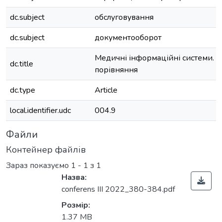
dc.subject
обслуговування
dc.subject
документооборот
Медичні інформаційні системи. О
dc.title
порівняння
dc.type
Article
local.identifier.udc
004.9
Файли
Контейнер файлів
Зараз показуємо
1 - 1 з 1
Назва:
conferens III 2022_380-384.pdf
Вантажиться...
Розмір:
1.37 MB