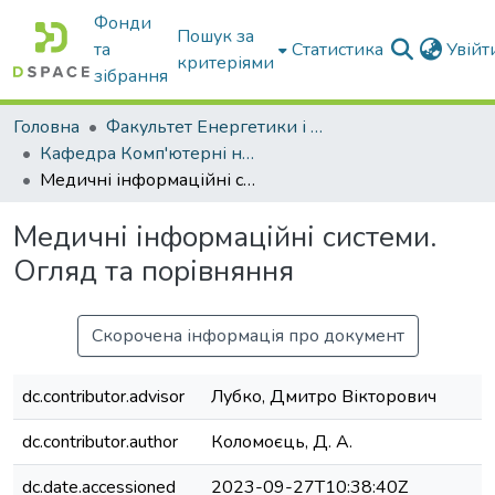
Фонди
Пошук за
та
Статистика
Увій
критеріями
зібрання
Головна
Факультет Енергетики і комп'ютерних технологій
Кафедра Комп'ютерні науки
Медичні інформаційні системи. Огляд та порівняння
Медичні інформаційні системи.
Огляд та порівняння
Скорочена інформація про документ
dc.contributor.advisor
Лубко, Дмитро Вікторович
dc.contributor.author
Коломоєць, Д. А.
dc.date.accessioned
2023-09-27T10:38:40Z