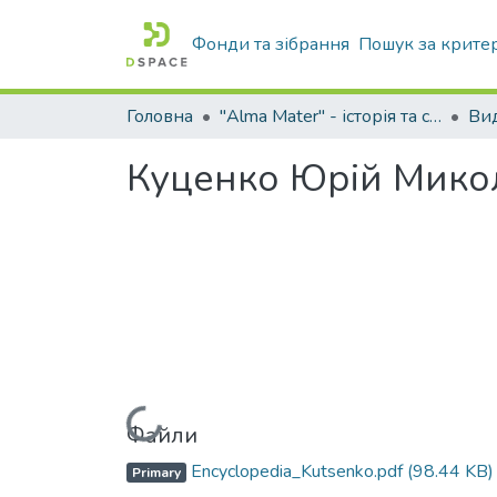
Фонди та зібрання
Пошук за крите
Головна
"Alma Mater" - історія та сьогодення Університету
Куценко Юрій Мико
Вантажиться...
Файли
Encyclopedia_Kutsenko.pdf
(98.44 KB)
Primary