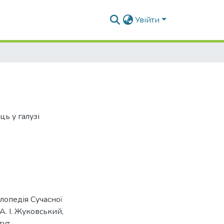
Увійти
ь у галузі
лопедія Сучасної
А. І. Жуковський,
тут