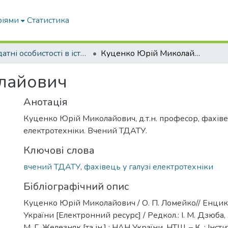
ріями
Статистика
Видатні особистості в історії Університету
Куценко Юрій Миколайович
лайович
Анотація
Куценко Юрій Миколайович, д.т.н. професор, фахівец
електротехніки. Вчений ТДАТУ.
Ключові слова
вчений ТДАТУ
,
фахівець у галузі електротехніки
Бібліографічний опис
Куценко Юрій Миколайович / О. П. Ломейко// Енцик
України [Електронний ресурс] / Редкол.: І. М. Дзюба, 
М. Г. Железняк [та ін.] ; НАН України, НТШ. – К. : Інсти