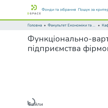
Фонди та зібрання
Пошук за крите
Головна
Факультет Економіки та бізнесу
Функціонально-варті
підприємства фірмо
Вантажиться...
Файли