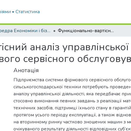
ріями
Статистика
Кафедра Економіки і бізнесу
Функціонально-вартісний аналіз управлінської діяльності підприємства фірмового сервісного обслуговування
сний аналіз управлінської 
вого сервісного обслугову
Анотація
Підприємства системи фірмового сервісного обслуг
сільськогосподарської техніки потребують проведе
аналізу управлінської діяльності, яка передбачає пр
стосовно виконання певних завдань з реалізації мат
технічних засобів, підтримці їхнього стану в гаранті
протягом усього періоду експлуатації, а також відн
на вторинному ринку частково зношених машин з 
очікуваного результату діяльності відповідних суб‘єк