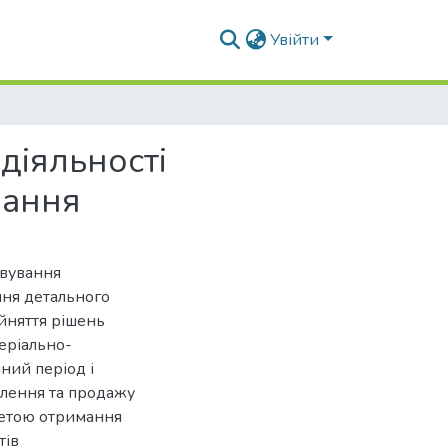
Увійти
діяльності
вання
овування
ння детального
ийняття рішень
еріально-
йний період і
овлення та продажу
метою отримання
тів