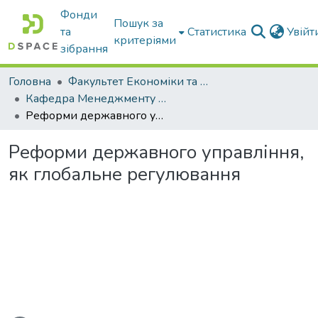
Фонди
Пошук за
та
Статистика
Увій
критеріями
зібрання
Головна
Факультет Економіки та бізнесу
Кафедра Менеджменту та публічного адміністрування
Реформи державного управління, як глобальне регулювання
Реформи державного управління,
як глобальне регулювання