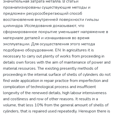
значительная затрата металла. В статьи
проанализированы существующие методы и
предложен ресурсосберегающий способ
восстановления внутренней поверхности гильзы
цилиндра. Исследования доказывают, что
сформированное покрытие уменьшает напряжение в
материале деталей и изнашивания во время
эксплуатации. Для осуществления этого метода
подобрано оборудование. EN: In agricultures it is
necessary to carry out plenty of works from proceeding in
details own forces with the aim of maintenance of power and
material resources. The existing presently methods of
proceeding in the internal surface of shells of cylinders do not
find wide application in repair practice from imperfection and
complication of technological process and insufficient
longevity of the renewed details, high labour intensiveness
and costliness and row of other reasons. It results in a
volume, that less 10% from the general amount of shells of
cylinders, that is repaired used repeatedly. Hereupon there is