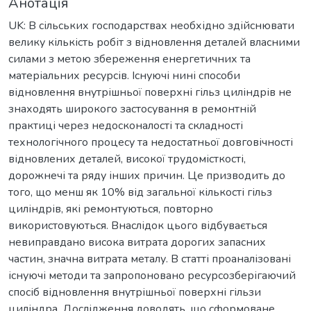
Анотація
UK: В сільських господарствах необхідно здійснювати
велику кількість робіт з відновлення деталей власними
силами з метою збереження енергетичних та
матеріальних ресурсів. Існуючі нині способи
відновлення внутрішньої поверхні гільз циліндрів не
знаходять широкого застосування в ремонтній
практиці через недосконалості та складності
технологічного процесу та недостатньої довговічності
відновлених деталей, високої трудомісткості,
дорожнечі та ряду інших причин. Це призводить до
того, що менш як 10% від загальної кількості гільз
циліндрів, які ремонтуються, повторно
використовуються. Внаслідок цього відбувається
невиправдано висока витрата дорогих запасних
частин, значна витрата металу. В статті проаналізовані
існуючі методи та запропоновано ресурсозберігаючий
спосіб відновлення внутрішньої поверхні гільзи
циліндра. Дослідження доводять, що сформоване