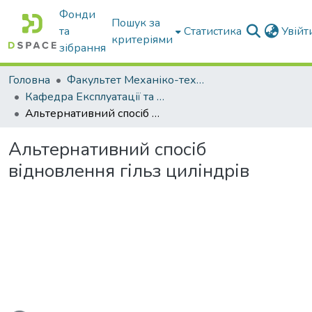
Фонди
Пошук за
та
Статистика
Увій
критеріями
зібрання
Головна
Факультет Механіко-технологічний
Кафедра Експлуатації та технічного сервісу машин
Альтернативний спосіб відновлення гільз циліндрів
Альтернативний спосіб
відновлення гільз циліндрів
ажиться...