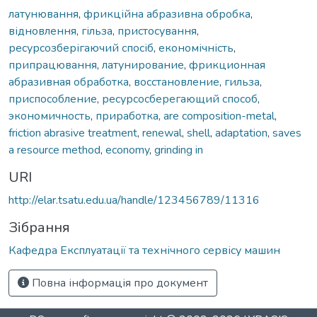
латунювання
,
фрикційна абразивна обробка
,
відновлення
,
гільза
,
пристосування
,
ресурсозберігаючий спосіб
,
економічність
,
припрацювання
,
латунирование
,
фрикционная
абразивная обработка
,
восстановление
,
гильза
,
приспособление
,
ресурсосберегающий способ
,
экономичность
,
приработка
,
are composition-metal
,
friction abrasive treatment
,
renewal
,
shell
,
adaptation
,
saves
a resource method
,
economy
,
grinding in
URI
http://elar.tsatu.edu.ua/handle/123456789/11316
Зібрання
Кафедра Експлуатації та технічного сервісу машин
Повна інформація про документ