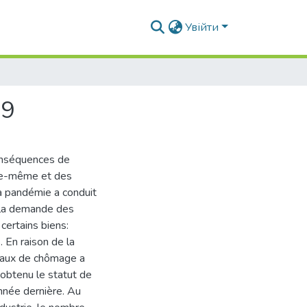
Увійти
19
onséquences de
lle-même et des
La pandémie a conduit
e la demande des
certains biens:
 En raison de la
 taux de chômage a
btenu le statut de
nnée dernière. Au