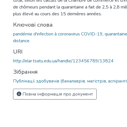
total, selon les calculs de la Chambre de commerce et d'in
de chômeurs pendant la quarantaine a fait de 2,5 à 2,8 mill
plus élevé au cours des 15 dernières années.
Ключові слова
pandémie d'infection à coronavirus COVID-19
,
quarantain
distance
URI
http://elar.tsatu.edu.ua/handle/123456789/13824
Зібрання
Публікації здобувачів (бакалаврів. магістрів, аспіранті
Повна інформація про документ