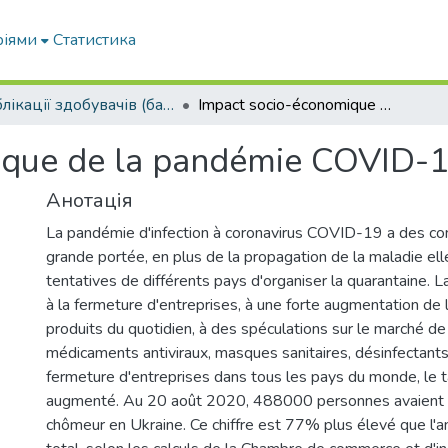
ріями
Статистика
Публікації здобувачів (бакалаврів. магістрів, аспірантів)
Impact socio-économique de la pandémie COVID-19
ique de la pandémie COVID-
Анотація
La pandémie d'infection à coronavirus COVID-19 a des c
grande portée, en plus de la propagation de la maladie e
tentatives de différents pays d'organiser la quarantaine. 
à la fermeture d'entreprises, à une forte augmentation d
produits du quotidien, à des spéculations sur le marché de 
médicaments antiviraux, masques sanitaires, désinfectants.
fermeture d'entreprises dans tous les pays du monde, le
augmenté. Au 20 août 2020, 488000 personnes avaient o
chômeur en Ukraine. Ce chiffre est 77% plus élevé que l'a