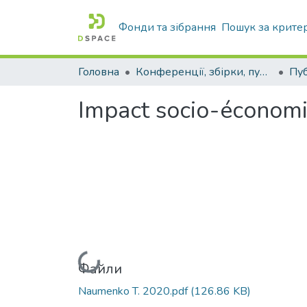
Фонди та зібрання
Пошук за крите
Головна
Конференції, збірки, публікації молодих вчених і здобувачів : магістрів, бакалаврів, аспірантів.
Impact socio-économ
Вантажиться...
Файли
Naumenko T. 2020.pdf
(126.86 KB)