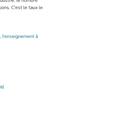
dustrie, le nombre
ions. C'est le taux le
e
,
l'enseignement à
в)