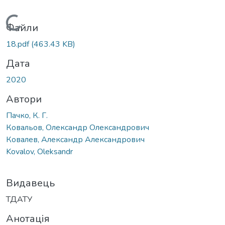
Вантажиться...
Файли
18.pdf
(463.43 KB)
Дата
2020
Автори
Пачко, К. Г.
Ковальов, Олександр Олександрович
Ковалев, Александр Александрович
Kovalov, Oleksandr
Видавець
ТДАТУ
Анотація