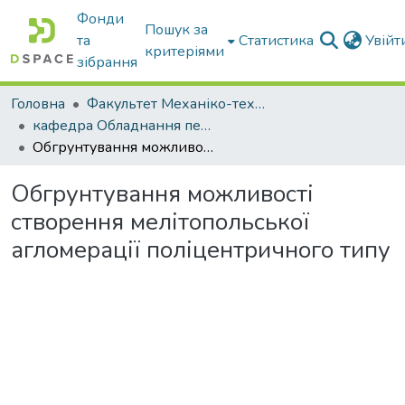
Фонди
Пошук за
та
Статистика
Увій
критеріями
зібрання
Головна
Факультет Механіко-технологічний
кафедра Обладнання переробних і харчових виробництв ім. професора Ф.Ю. Ялпачика
Обгрунтування можливості створення мелітопольської агломерації поліцентричного типу
Обгрунтування можливості
створення мелітопольської
агломерації поліцентричного типу