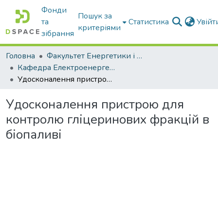
Фонди
Пошук за
та
Статистика
Увій
критеріями
зібрання
Головна
Факультет Енергетики і комп'ютерних технологій
Кафедра Електроенергетики і електротехнологій
Удосконалення пристрою для контролю гліцеринових фракцій в біопаливі
Удосконалення пристрою для
контролю гліцеринових фракцій в
біопаливі