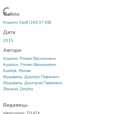
Вантажиться...
Файли
Кушлик 3.pdf
(160.37 KB)
Дата
2015
Автори
Кушлик, Роман Васильович
Кушлык, Роман Васильевич
Kushlyk, Roman
Журавель, Дмитро Павлович
Журавель, Дмитрий Павлович
Zhuravel, Dmytro
Видавець
Мелітополь: ТДАТУ