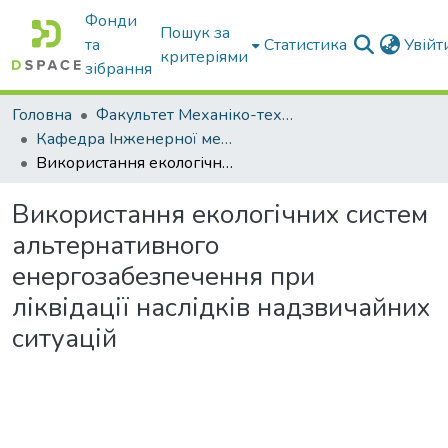
Фонди
Пошук за
та
Статистика
Увій
критеріями
зібрання
Головна
Факультет Механіко-технологічний
Кафедра Інженерної механіки та комп'ютерного проектування
Використання екологічних систем альтернативного енергозабезпечення при ліквідації наслідків надзвичайних ситуацій
Використання екологічних систем
альтернативного
енергозабезпечення при
ліквідації наслідків надзвичайних
ситуацій