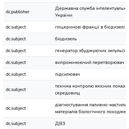
Державна служба інтелектуальної
dc.publisher
України
dc.subject
гліцеринові фракції в біодизелі
dc.subject
біодизель
dc.subject
генератор збуджуючих імпульсів
dc.subject
випромінюючий перетворювач
dc.subject
підсилювач
техніка контролю якісних показн
dc.subject
середовищ
діагностування паливно-мастиль
dc.subject
матеріалів біологічного походже
dc.subject
ДВЗ