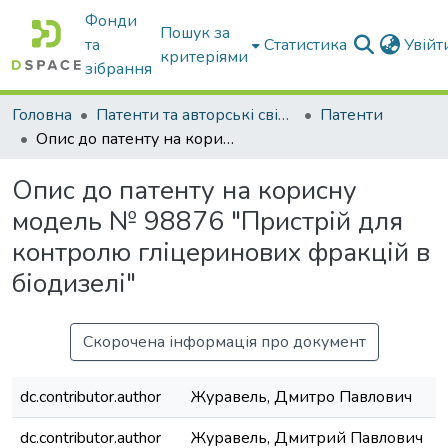
Фонди
Пошук за
та
Статистика
Увій
критеріями
зібрання
Головна
Патенти та авторські свідоцтва
Патенти
Опис до патенту на корисну модель № 98876 "Пристрій для контролю гліцеринових фракцій в біодизелі"
Опис до патенту на корисну
модель № 98876 "Пристрій для
контролю гліцеринових фракцій в
біодизелі"
Скорочена інформація про документ
dc.contributor.author
Журавель, Дмитро Павлович
dc.contributor.author
Журавель, Дмитрий Павлович