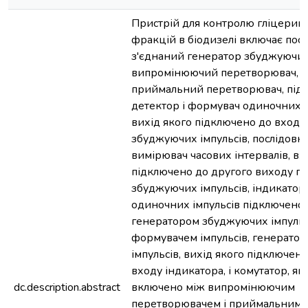
Пристрій для контролю гліцерин
фракцій в біодизелі включає пос
з'єднаний генератор збуджуючих 
випромінюючий перетворювач,
приймальний перетворювач, підс
детектор і формувач одиночних і
вихід якого підключено до входу
збуджуючих імпульсів, послідовн
вимірювач часових інтервалів, вх
підключено до другого виходу г
збуджуючих імпульсів, індикатор
одиночних імпульсів підключено
генератором збуджуючих імпульсі
формувачем імпульсів, генератор
імпульсів, вихід якого підключен
входу індикатора, і комутатор, як
dc.description.abstract
включено між випромінюючим
перетворювачем і приймальним