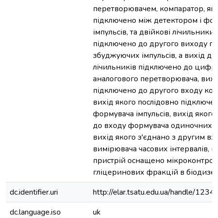
перетворювачем, компаратор, як
підключено між детектором і фо
імпульсів, та двійкові лічильники 
підключено до другого виходу г
збуджуючих імпульсів, а вихід дв
лічильників підключено до цифр
аналогового перетворювача, вихі
підключено до другого входу ком
вихід якого послідовно підключе
формувача імпульсів, вихід якого
до входу формувача одиночних ім
вихід якого з'єднано з другим в
вимірювача часових інтервалів, 
пристрій оснащено мікроконтро
гліцеринових фракцій в біодизел
dc.identifier.uri
http://elar.tsatu.edu.ua/handle/12
dc.language.iso
uk