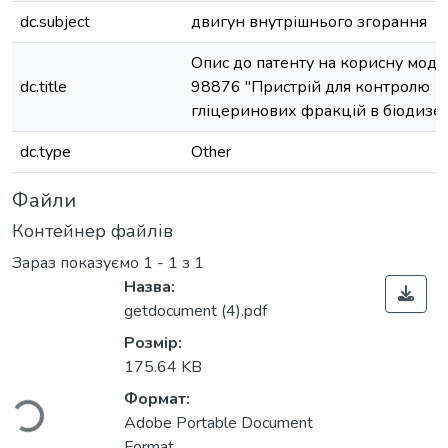
dc.subject
двигун внутрішнього згорання
Опис до патенту на корисну мод
dc.title
98876 "Пристрій для контролю
гліцеринових фракцій в біодизел
dc.type
Other
Файли
Контейнер файлів
Зараз показуємо
1 - 1 з 1
Назва:
getdocument (4).pdf
Вантажиться...
Розмір:
175.64 KB
Формат:
Adobe Portable Document
Format