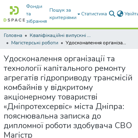
Фонди
Пошук за
та
Статистика
Увій
критеріями
зібрання
Головна
Кваліфікаційні випускні роботи бакалаврів і магістрів
Магістерські роботи
Удосконалення організації та технології капітального ремонту агрегатів гідроприводу трансмісій комбайнів у відкритому акціонерному товаристві «Дніпротехсервіс» міста Дніпра: пояснювальна записка до дипломної роботи здобувача СВО Магістр
Удосконалення організації та
технології капітального ремонту
агрегатів гідроприводу трансмісій
комбайнів у відкритому
акціонерному товаристві
«Дніпротехсервіс» міста Дніпра:
пояснювальна записка до
дипломної роботи здобувача СВО
Магістр