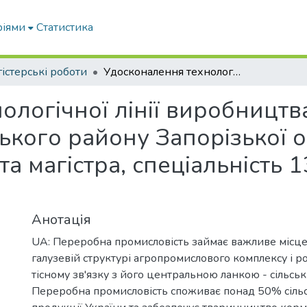
ріями
Статистика
істерські роботи
Удосконалення технологічної лінії виробництва питного молока в умовах Мелітопольського району Запорізької області : кваліфікаційна робота магістра, спеціальність 133 «Галузеве машинобудування»
ологічної лінії виробництв
кого району Запорізької об
а магістра, спеціальність 
Анотація
UA: Переробна промисловість займає важливе місце
галузевій структурі агропромислового комплексу і р
тісному зв'язку з його центральною ланкою - сільсь
Переробна промисловість споживає понад 50% сіль