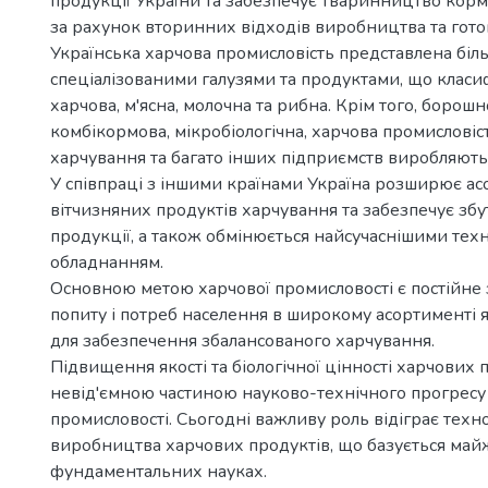
продукції України та забезпечує тваринництво кор
за рахунок вторинних відходів виробництва та гото
Українська харчова промисловість представлена біл
спеціалізованими галузями та продуктами, що класи
харчова, м'ясна, молочна та рибна. Крім того, борош
комбікормова, мікробіологічна, харчова промисловіс
харчування та багато інших підприємств виробляють
У співпраці з іншими країнами Україна розширює а
вітчизняних продуктів харчування та забезпечує збу
продукції, а також обмінюється найсучаснішими техн
обладнанням.
Основною метою харчової промисловості є постійне
попиту і потреб населення в широкому асортименті 
для забезпечення збалансованого харчування.
Підвищення якості та біологічної цінності харчових 
невід'ємною частиною науково-технічного прогресу 
промисловості. Сьогодні важливу роль відіграє техно
виробництва харчових продуктів, що базується майж
фундаментальних науках.