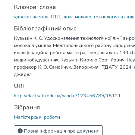
Ключові слова
удосконалення
,
ПТЛ
,
лінія
,
молоко
,
технологічна лінія
Бібліографічний опис
Кузьмін К. С. Удосконалення технологічної лінії ви
молока в умовах Мелітопольського району Запорізької
кваліфікаційна робота магістра, спеціальність 133 «
машинобудування». Кузьмін Кирило Сергійович. Наук.
професор К. О. Самойчук. Запоріжжя : ТДАТУ, 2024. 62 
джерел.
URI
http://elar.tsatu.edu.ua/handle/123456789/18121
Зібрання
Магістерські роботи
Повна інформація про документ