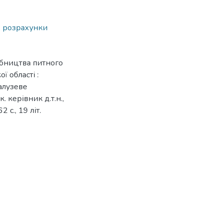
,
розрахунки
робництва питного
 області :
Галузеве
 керівник д.т.н.,
с., 19 літ.