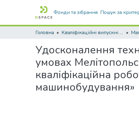
Фонди та зібрання
Пошук за крите
Головна
Кваліфікаційні випускні роботи бакалаврів і магістрів
Маг
Удосконалення техн
умовах Мелітопольсь
кваліфікаційна робот
машинобудування»