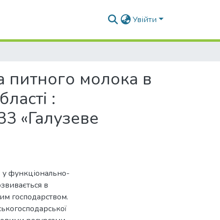
Увійти
а питного молока в
ласті :
133 «Галузеве
 у функціонально-
озвивається в
ким господарством.
ськогосподарської