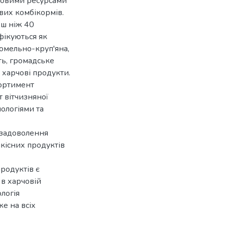
мовими ресурсами
вих комбікормів.
ьш ніж 40
фікуються як
номельно-круп'яна,
ть, громадське
 харчові продукти.
сортимент
т вітчизняної
ологіями та
 задоволення
якісних продуктів
продуктів є
в харчовій
логія
е на всіх