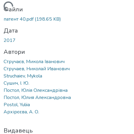
антажиться...
Файли
патент 40.pdf
(198.65 KB)
Дата
2017
Автори
Стручаєв, Микола Іванович
Стручаев, Николай Иванович
Struchaiev, Mykola
Сушич, І. Ю.
Постол, Юлія Олександрівна
Постол, Юлия Александровна
Postol, Yuliia
Архірєєва, А. О.
Видавець