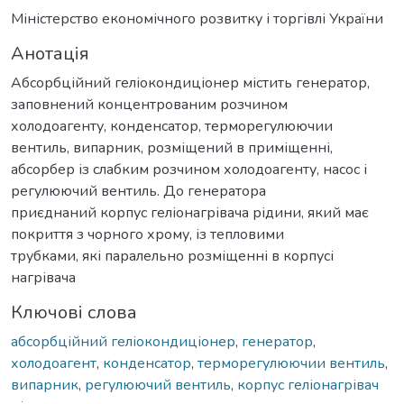
Міністерство економічного розвитку і торгівлі України
Анотація
Абсорбційний геліокондиціонер містить генератор,
заповнений концентрованим розчином
холодоагенту, конденсатор, терморегулюючии
вентиль, випарник, розміщений в приміщенні,
абсорбер із слабким розчином холодоагенту, насос і
регулюючий вентиль. До генератора
приєднаний корпус геліонагрівача рідини, який має
покриття з чорного хрому, із тепловими
трубками, які паралельно розміщенні в корпусі
нагрівача
Ключові слова
абсорбційний геліокондиціонер
,
генератор
,
холодоагент
,
конденсатор
,
терморегулюючии вентиль
,
випарник
,
регулюючий вентиль
,
корпус геліонагрівач