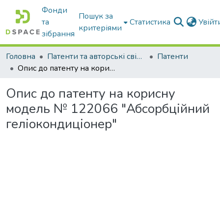
Фонди
Пошук за
та
Статистика
Увій
критеріями
зібрання
Головна
Патенти та авторські свідоцтва
Патенти
Опис до патенту на корисну модель № 122066 "Абсорбційний геліокондиціонер"
Опис до патенту на корисну
модель № 122066 "Абсорбційний
геліокондиціонер"