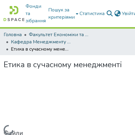
Фонди
Пошук за
та
Статистика
Увій
критеріями
зібрання
Головна
Факультет Економіки та бізнесу
Кафедра Менеджменту та публічного адміністрування
Етика в сучасному менеджменті
Етика в сучасному менеджменті
Вантажиться...
Файли