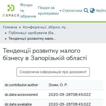
Фонди
Пошук за
та
Статистика
Увій
критеріями
зібрання
Головна
Конференції, збірки, публікації молодих вчених і здобувачів : магістрів, бакалаврів, аспірантів.
Публікації здобувачів (бакалаврів. магістрів, аспірантів)
Тенденції розвитку малого бізнесу в Запорізькій області
Тенденції розвитку малого
бізнесу в Запорізькій області
Скорочена інформація про документ
dc.contributor.author
Зіняк, О. Р.
dc.date.accessioned
2020-09-28T08:45:02Z
dc.date.available
2020-09-28T08:45:02Z