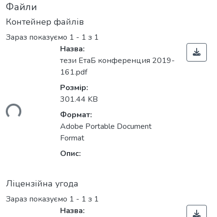
Файли
Контейнер файлів
Зараз показуємо
1 - 1 з 1
Назва:
тези ЕтаБ конференция 2019-
161.pdf
Розмір:
301.44 KB
ься...
Формат:
Adobe Portable Document
Format
Опис:
Ліцензійна угода
Зараз показуємо
1 - 1 з 1
Назва: