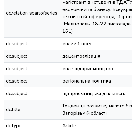
магістрантів і студентів ТДАТУ.
економіки та бізнесу: Всеукраї
dc.relation.ispartofseries
технічна конференція, збірник
(Мелітополь, 18-22 листопада 20
161)
dc.subject
малий бізнес
dc.subject
децентралізація
dc.subject
мале підприємництво
dc.subject
регіональна політика
dc.subject
підприємницька діяльність
Тенденції розвитку малого бізн
dc.title
Запорізькій області
dc.type
Article