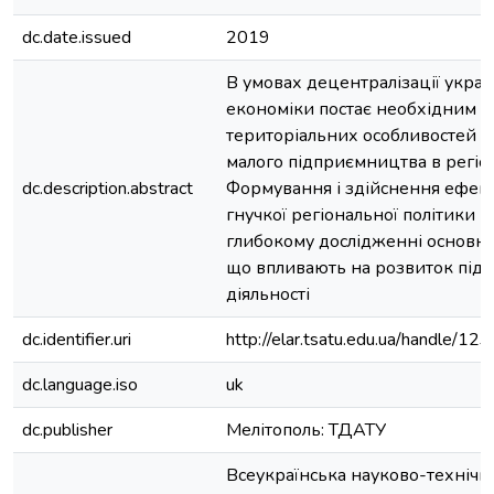
dc.date.issued
2019
В умовах децентралізації украї
економіки постає необхідним 
територіальних особливостей р
малого підприємництва в регіон
dc.description.abstract
Формування і здійснення ефект
гнучкої регіональної політики 
глибокому дослідженні основни
що впливають на розвиток під
діяльності
dc.identifier.uri
http://elar.tsatu.edu.ua/handle/
dc.language.iso
uk
dc.publisher
Мелітополь: ТДАТУ
Всеукраїнська науково-техніч