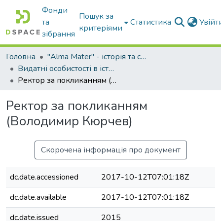
Фонди
Пошук за
та
Статистика
Увій
критеріями
зібрання
Головна
"Alma Mater" - історія та сьогодення Університету
Видатні особистості в історії Університету
Ректор за покликанням (Володимир Кюрчев)
Ректор за покликанням
(Володимир Кюрчев)
Скорочена інформація про документ
dc.date.accessioned
2017-10-12T07:01:18Z
dc.date.available
2017-10-12T07:01:18Z
dc.date.issued
2015