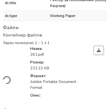
Ректор за покликанням (Волод
dc.title
Кюрчев)
dc.type
Working Paper
Файли
Контейнер файлів
Зараз показуємо
1 - 1 з 1
Назва:
261.pdf
Розмір:
233.22 KB
ься...
Формат:
Adobe Portable Document
Format
Опис: