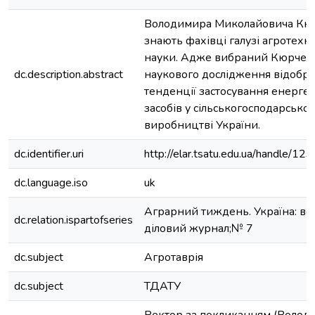
Володимира Миколайовича Кю
знають фахівці галузі агротехніч
науки. Адже вибраний Кюрчев
dc.description.abstract
наукового дослідження відобра
тенденції застосування енерге
засобів у сільськогосподарсько
виробництві України.
dc.identifier.uri
http://elar.tsatu.edu.ua/handle/
dc.language.iso
uk
Аграрний тиждень. Україна: вс
dc.relation.ispartofseries
діловий журнал;№ 7
dc.subject
Агротаврія
dc.subject
ТДАТУ