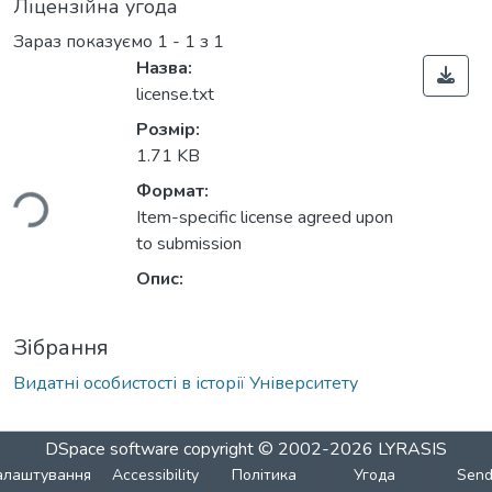
Ліцензійна угода
Зараз показуємо
1 - 1 з 1
Назва:
license.txt
Розмір:
1.71 KB
ься...
Формат:
Item-specific license agreed upon
to submission
Опис:
Зібрання
Видатні особистості в історії Університету
DSpace software
copyright © 2002-2026
LYRASIS
алаштування
Accessibility
Політика
Угода
Sen