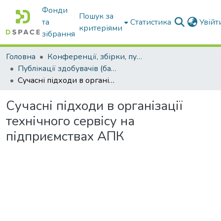
Фонди
Пошук за
та
Статистика
Увій
критеріями
зібрання
Головна
Конференції, збірки, публікації молодих вчених і здобувачів : магістрів, бакалаврів, аспірантів.
Публікації здобувачів (бакалаврів. магістрів, аспірантів)
Сучасні підходи в організації технічного сервісу на підприємствах АПК
Сучасні підходи в організації
технічного сервісу на
підприємствах АПК