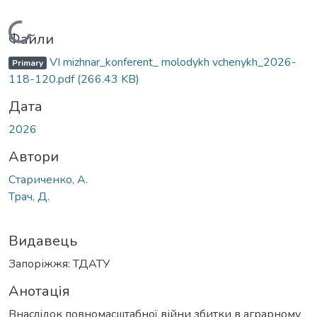
Вантажиться...
Файли
VI mizhnar_konferent_ molodykh vchenykh_2026-
Primary
118-120.pdf
(266.43 KB)
Дата
2026
Автори
Стариченко, А.
Трач, Д.
Видавець
Запоріжжя: ТДАТУ
Анотація
Внаслідок повномасштабної війни збитки в аграрному