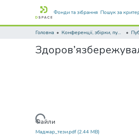
Фонди та зібрання
Пошук за крите
Головна
Конференції, збірки, публікації молодих вчених і здобувачів : магістрів, бакалаврів, аспірантів.
Здоров’язбережуваль
Вантажиться...
Файли
Маджар_тези.pdf
(2.44 MB)