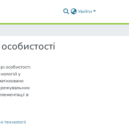
Увійти
 особистості
і особистості.
нологій у
ематизовано
бережувальних
плементації в
і технології