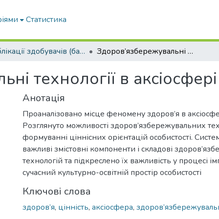
ріями
Статистика
Публікації здобувачів (бакалаврів. магістрів, аспірантів)
Здоров’язбережувальні технології в аксіосфері особистості
ні технології в аксіосфері
Анотація
Проаналізовано місце феномену здоров’я в аксіосфер
Розглянуто можливості здоров’язбережувальних тех
формуванні ціннісних орієнтацій особистості. Сист
важливі змістовні компоненти і складові здоров’яз
технологій та підкреслено їх важливість у процесі ім
сучасний культурно-освітній простір особистості
Ключові слова
здоров’я
,
цінність
,
аксіосфера
,
здоров’язбережувальн