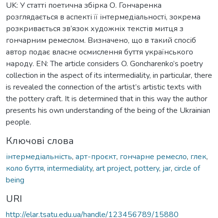
UK: У статті поетична збірка О. Гончаренка
розглядається в аспекті її інтермедіальності, зокрема
розкривається зв’язок художніх текстів митця з
гончарним ремеслом. Визначено, що в такий спосіб
автор подає власне осмислення буття українського
народу. EN: The article considers O. Goncharenko’s poetry
collection in the aspect of its intermediality, in particular, there
is revealed the connection of the artist’s artistic texts with
the pottery craft. It is determined that in this way the author
presents his own understanding of the being of the Ukrainian
people.
Ключові слова
інтермедіальність
,
арт-проєкт
,
гончарне ремесло
,
глек
,
коло буття
,
intermediality
,
art project
,
pottery
,
jar
,
circle of
being
URI
http://elar.tsatu.edu.ua/handle/123456789/15880