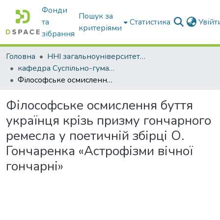
Фонди
Пошук за
та
Статистика
Увій
критеріями
зібрання
Головна
ННІ загальноуніверситетської підготовки
кафедра Суспільно-гуманітарні науки
Філософське осмислення буття українця крізь призму гончарного ремесла у поетичній збірці О. Гончаренка «Астрофізми вічної гончарні»
Філософське осмислення буття
українця крізь призму гончарного
ремесла у поетичній збірці О.
Гончаренка «Астрофізми вічної
гончарні»