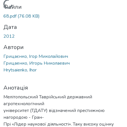
Вантажиться...
Файли
68.pdf
(76.08 KB)
Дата
2012
Автори
Грицаєнко, Ігор Миколайович
Грицаенко, Игорь Николаевич
Hrytsaienko, Ihor
Анотація
Мелітопольский Таврійський державний
агротехнологічний
університет (ТДАТУ) відзначений престижною
нагородою - Гран-
Прі «Лідер наукової діяльності». Таку високу оцінку