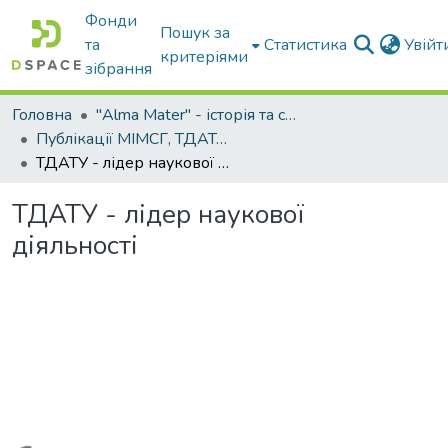
Фонди
Пошук за
та
Статистика
Увій
критеріями
зібрання
Головна
"Alma Mater" - історія та сьогодення Університету
Публікації МІМСГ, ТДАТА, ТДАТУ
ТДАТУ - лідер наукової діяльності
ТДАТУ - лідер наукової
діяльності