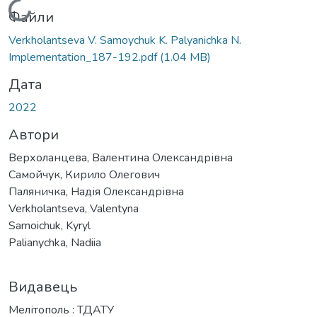
Вантажиться...
Файли
Verkholantseva V. Samoychuk K. Palyanichka N.
Implementation_187-192.pdf
(1.04 MB)
Дата
2022
Автори
Верхоланцева, Валентина Олександрівна
Самойчук, Кирило Олегович
Паляничка, Надія Олександрівна
Verkholantseva, Valentyna
Samoichuk, Kyryl
Palianychka, Nadiia
Видавець
Мелітополь : ТДАТУ