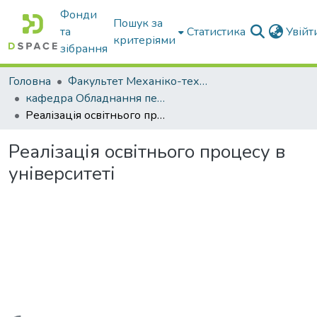
Фонди
Пошук за
та
Статистика
Увій
критеріями
зібрання
Головна
Факультет Механіко-технологічний
кафедра Обладнання переробних і харчових виробництв ім. професора Ф.Ю. Ялпачика
Реалізація освітнього процесу в університеті
Реалізація освітнього процесу в
університеті