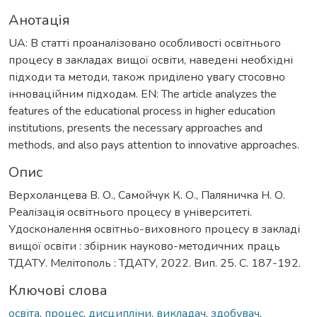
Анотація
UA: В статті проаналізовано особливості освітнього
процесу в закладах вищої освіти, наведені необхідні
підходи та методи, також приділено увагу стосовно
інноваційним підходам. EN: The article analyzes the
features of the educational process in higher education
institutions, presents the necessary approaches and
methods, and also pays attention to innovative approaches.
Опис
Верхоланцева В. О., Самойчук К. О., Паляничка Н. О.
Реалізація освітнього процесу в університеті.
Удосконалення освітньо-виховного процесу в закладі
вищої освіти : збірник науково-методичних праць
ТДАТУ. Мелітополь : ТДАТУ, 2022. Вип. 25. С. 187-192.
Ключові слова
освіта
,
процес
,
дисципліни
,
викладач
,
здобувач
,