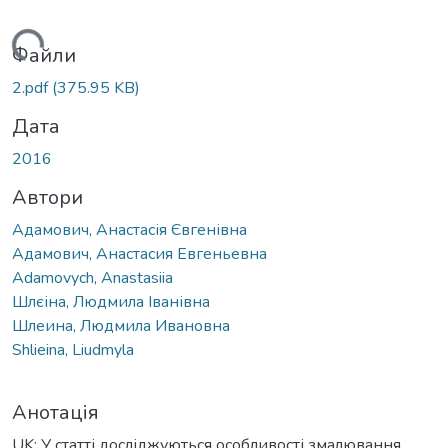
ажиться...
Файли
2.pdf
(375.95 KB)
Дата
2016
Автори
Адамович, Анастасія Євгенівна
Адамович, Анастасия Евгеньевна
Adamovych, Anastasiia
Шлєіна, Людмила Іванівна
Шлеина, Людмила Ивановна
Shlieina, Liudmyla
Анотація
UK: У статті досліджуються особливості змалювання