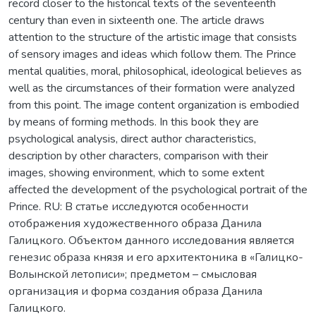
record closer to the historical texts of the seventeenth
century than even in sixteenth one. The article draws
attention to the structure of the artistic image that consists
of sensory images and ideas which follow them. The Prince
mental qualities, moral, philosophical, ideological believes as
well as the circumstances of their formation were analyzed
from this point. The image content organization is embodied
by means of forming methods. In this book they are
psychological analysis, direct author characteristics,
description by other characters, comparison with their
images, showing environment, which to some extent
affected the development of the psychological portrait of the
Prince. RU: В статье исследуются особенности
отображения художественного образа Данила
Галицкого. Объектом данного исследования является
генезис образа князя и его архитектоника в «Галицко-
Волынской летописи»; предметом – смысловая
организация и форма создания образа Данила
Галицкого.