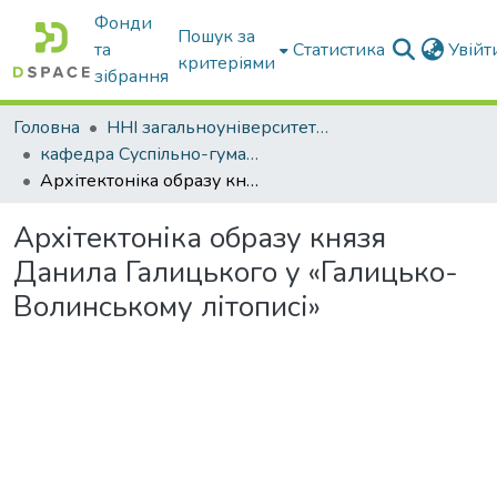
Фонди
Пошук за
та
Статистика
Увій
критеріями
зібрання
Головна
ННІ загальноуніверситетської підготовки
кафедра Суспільно-гуманітарні науки
Архітектоніка образу князя Данила Галицького у «Галицько-Волинському літописі»
Архітектоніка образу князя
Данила Галицького у «Галицько-
Волинському літописі»