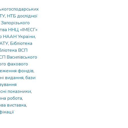
ськогосподарських
АТУ
,
НТБ дослідної
 Запорізького
цтва ННЦ «ІМЕСГ»
ур НААН України
,
ДАТУ
,
Бібліотека
бліотека ВСП
ВСП Василівського
ого фахового
реження фондів
,
ні видання
,
бази
вування
осні показники
,
на робота
,
ва виставка
,
ікації