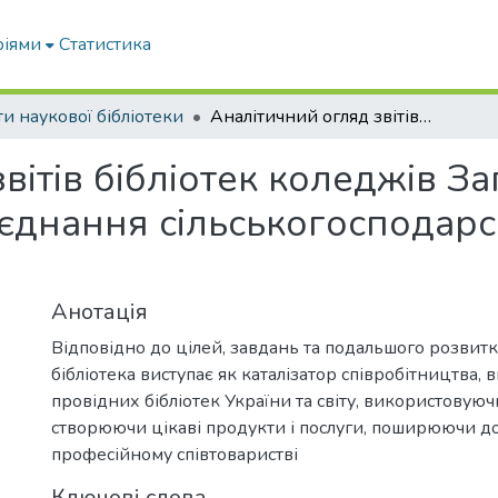
ріями
Статистика
ти наукової бібліотеки
Аналітичний огляд звітів бібліотек коледжів Запорізького територіального об’єднання сільськогосподарських бібліотек за 2020 рік
вітів бібліотек коледжів З
єднання сільськогосподарсь
Анотація
Відповідно до цілей, завдань та подальшого розвит
бібліотека виступає як каталізатор співробітництва,
провідних бібліотек України та світу, використовуюч
створюючи цікаві продукти і послуги, поширюючи до
професійному співтоваристві
Ключові слова