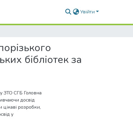
Увійти
апорізького
ких бібліотек за
ку ЗТО СГБ Головна
 вивчаючи досвід
и цікаві розробки,
свід у