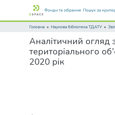
Фонди та зібрання
Пошук за крите
Головна
Наукова бібліотека ТДАТУ
Зві
Аналітичний огляд з
територіального об’
2020 рік