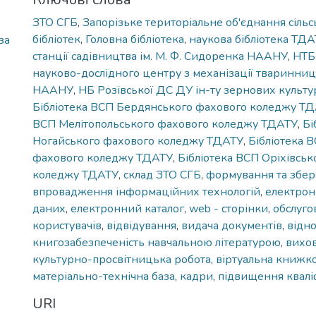
ЗТО СГБ
,
Запорізьке територіальне об'єднання сіль
бібліотек
,
Головна бібліотека
,
наукова бібліотека ТД
за
станції садівництва ім. М. Ф. Сидоренка НААНУ
,
НТБ
науково-дослідного центру з механізації тваринни
НААНУ
,
НБ Розівської ДС ДУ ін-ту зернових культ
Бібліотека ВСП Бердянського фахового коледжу Т
ВСП Мелітопольського фахового коледжу ТДАТУ
,
Бі
Ногайського фахового коледжу ТДАТУ
,
Бібліотека 
фахового коледжу ТДАТУ
,
Бібліотека ВСП Оріхівськ
коледжу ТДАТУ
,
склад ЗТО СГБ
,
формування та збе
впровадження інформаційних технологій
,
електрон
даних
,
електронний каталог
,
web - сторінки
,
обслуго
користувачів
,
відвідування
,
видача документів
,
відн
книгозабезпеченість навчальною літературою
,
вихов
культурно-просвітницька робота
,
віртуальна книжко
матеріально-технічна база
,
кадри
,
підвищення кваліф
URI