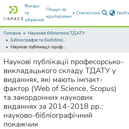
Фонди
Пошук за
та
Статистика
Увій
критеріями
зібрання
Головна
Наукова бібліотека ТДАТУ
Бібліографія та біобібліографістика вчених ТДАТУ
Наукові публікації професорсько-викладацького складу ТДАТУ у виданнях, які мають імпакт-фактор (Web of Science, Scopus) та закордонних наукових виданнях за 2014-2018 рр.: науково-бібліографічний покажчик
Наукові публікації професорсько-
викладацького складу ТДАТУ у
виданнях, які мають імпакт-
фактор (Web of Science, Scopus)
та закордонних наукових
виданнях за 2014-2018 рр.:
науково-бібліографічний
покажчик