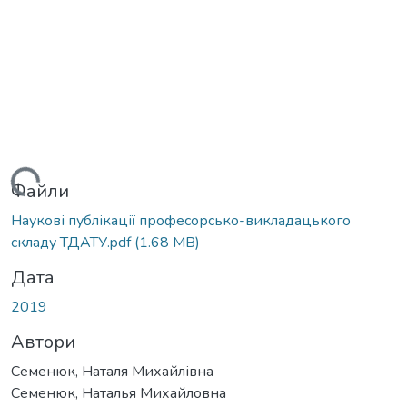
антажиться...
Файли
Наукові публікації професорсько-викладацького
складу ТДАТУ.pdf
(1.68 MB)
Дата
2019
Автори
Семенюк, Наталя Михайлівна
Семенюк, Наталья Михайловна