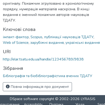
оригіналу. Покажчик згруповано в хронологічному
порядку, нумерація матеріалів наскрізна. В кінці
видання є іменний покажчик авторів-науковців
ТДАТУ.
Ключові слова
імпакт-фактор
,
Scopus
,
публікації науковців ТДАТУ
,
Web of Science
,
зарубіжні видання
,
українські видання
URI
http://elar.tsatu.edu.ua/handle/123456789/9838
Зібрання
Бібліографія та біобібліографістика вчених ТДАТУ
Повна інформація про документ
DSpace software
copyright © 2002-2026
LYRASIS
алаштування
Accessibility
Політика
Угода
Sen