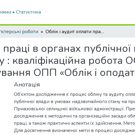
ріями
Статистика
істерські роботи
Облік і аудит оплати праці в органах публічної влади в умовах надзвичайного стану : кваліфікаційна робота ОС «Магістр» : спец. 071 Облік і оподаткування ОПП «Облік і оподаткування»
и праці в органах публічної
 : кваліфікаційна робота ОС
ування ОПП «Облік і опода
Анотація
Об’єктом дослідження є процес обліку та аудиту опл
публічної влади в умовах надзвичайного стану на пр
Приазовської селищної військової адміністрації. П
дослідження є методичні та організаційні засади обл
праці, а також практичні аспекти їх здійснення. Мет
Для досягнення визначеної мети в процесі дослідж