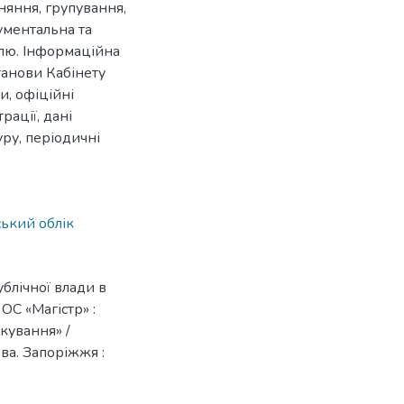
вняння, групування,
ументальна та
олю. Інформаційна
танови Кабінету
и, офіційні
рації, дані
уру, періодичні
ський облік
ублічної влади в
ОС «Магістр» :
кування» /
ва. Запоріжжя :