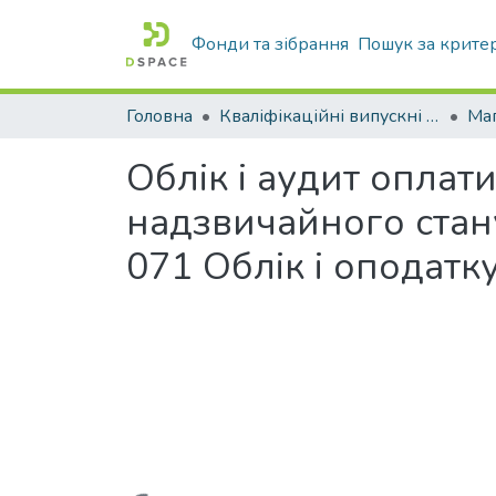
Фонди та зібрання
Пошук за крите
Головна
Кваліфікаційні випускні роботи бакалаврів і магістрів
Маг
Облік і аудит оплат
надзвичайного стану
071 Облік і оподатк