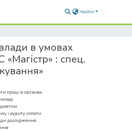
Увійти
 влади в умовах
 «Магістр» : спец.
ткування»
ати праці в органах
икладі
редметом
іку і аудиту оплати
оди дослідження.
ення