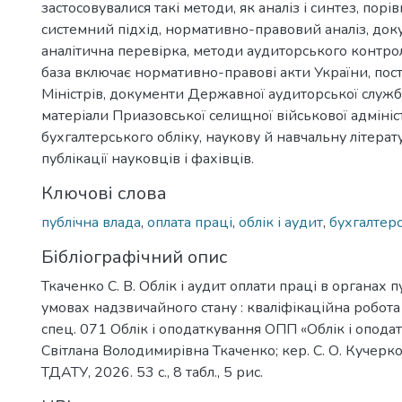
застосовувалися такі методи, як аналіз і синтез, порі
системний підхід, нормативно-правовий аналіз, док
аналітична перевірка, методи аудиторського контр
база включає нормативно-правові акти України, пос
Міністрів, документи Державної аудиторської служб
матеріали Приазовської селищної військової адмініст
бухгалтерського обліку, наукову й навчальну літерат
публікації науковців і фахівців.
Ключові слова
публічна влада
,
оплата праці
,
облік і аудит
,
бухгалтер
Бібліографічний опис
Ткаченко С. В. Облік і аудит оплати праці в органах п
умовах надзвичайного стану : кваліфікаційна робота 
спец. 071 Облік і оподаткування ОПП «Облік і оподат
Світлана Володимирівна Ткаченко; кер. С. О. Кучерко
ТДАТУ, 2026. 53 с., 8 табл., 5 рис.