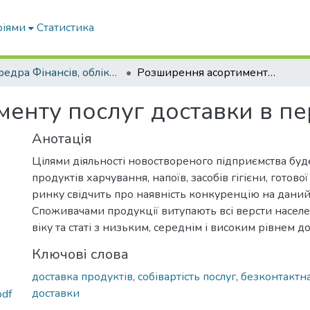
ріями
Статистика
Кафедра Фінансів, обліку і оподаткування
Розширення асортименту послуг доставки в період карантину
енту послуг доставки в пе
Анотація
Цілями діяльності новоствореного підприємства буд
продуктів харчування, напоїв, засобів гігієни, готової ї
ринку свідчить про наявність конкуренцію на даний
Споживачами продукції витупають всі версти насел
віку та статі з низьким, середнім і високим рівнем д
Ключові слова
доставка продуктів
,
собівартість послуг
,
безконтактна
доставки
pdf