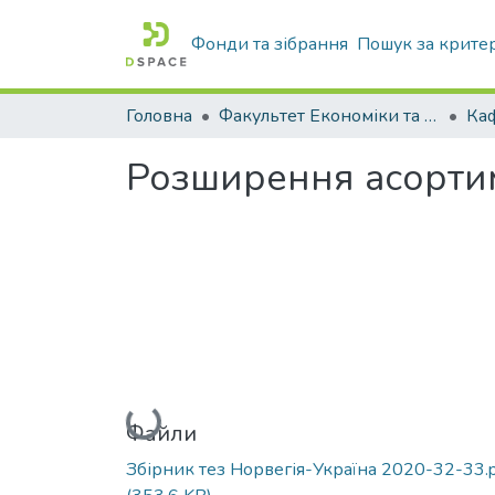
Фонди та зібрання
Пошук за крите
Головна
Факультет Економіки та бізнесу
Розширення асортим
Вантажиться...
Файли
Збірник тез Норвегія-Україна 2020-32-33.