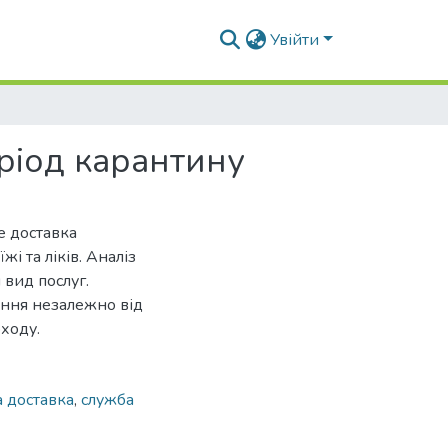
Увійти
ріод карантину
е доставка
жі та ліків. Аналіз
 вид послуг.
ення незалежно від
оходу.
 доставка
,
служба