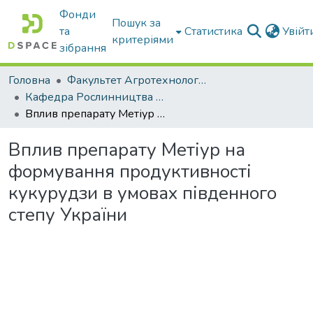
Фонди
Пошук за
та
Статистика
Увій
критеріями
зібрання
Головна
Факультет Агротехнологій та екології
Кафедра Рослинництва та садівництва ім. професора В.В. Калитки
Вплив препарату Метіур на формування продуктивності кукурудзи в умовах південного степу України
Вплив препарату Метіур на
формування продуктивності
кукурудзи в умовах південного
степу України