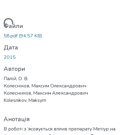
антажиться...
Файли
58.pdf
(94.57 KB)
Дата
2015
Автори
Палій, О. В.
Колесніков, Максим Олександрович
Колесников, Максим Александрович
Kolesnikov, Maksym
Анотація
В роботі з ’ясовується вплив препарату Метіур на