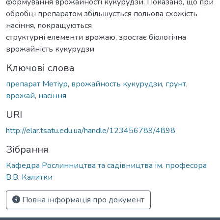
формування врожайності кукурудзи. Показано, що при
обробці препаратом збільшується польова схожість
насіння, покращуються
структурні елементи врожаю, зростає біологічна
врожайність кукурудзи
Ключові слова
препарат Метіур
,
врожайность кукурудзи
,
грунт
,
врожай
,
насіння
URI
http://elar.tsatu.edu.ua/handle/123456789/4898
Зібрання
Кафедра Рослинництва та садівництва ім. професора
В.В. Калитки
Повна інформація про документ