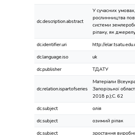
У сучасних умовах
рослинництва пов
dc.description.abstract
системи землеробс
ріпаку, як джерелу
dc.identifier.uri
http://elar.tsatu.
dc.language.iso
uk
dc.publisher
ТДАТУ
Матеріали Всеукра
dc.relation.ispartofseries
Запорізької област
2018 р.);С. 62
dc.subject
олія
dc.subject
озимий ріпак
dc.subject
зростання виробн