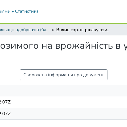
ріями
Статистика
Публікації здобувачів (бакалаврів. магістрів, аспірантів)
Вплив сортів ріпаку озимого на врожайність в умовах Південного Степу України
 озимого на врожайність в
Скорочена інформація про документ
2:07Z
2:07Z