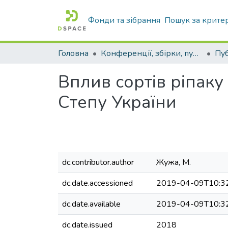
Фонди та зібрання
Пошук за крите
Головна
Конференції, збірки, публікації молодих вчених і здобувачів : магістрів, бакалаврів, аспірантів.
Вплив сортів ріпаку
Степу України
dc.contributor.author
Жужа, М.
dc.date.accessioned
2019-04-09T10:3
dc.date.available
2019-04-09T10:3
dc.date.issued
2018