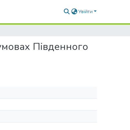
Увійти
 умовах Південного