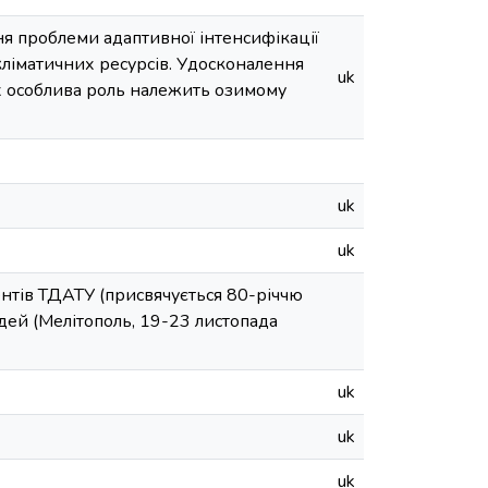
ня проблеми адаптивної інтенсифікації
ліматичних ресурсів. Удосконалення
uk
их особлива роль належить озимому
uk
uk
ентів ТДАТУ (присвячується 80-річчю
відей (Мелітополь, 19-23 листопада
uk
uk
uk