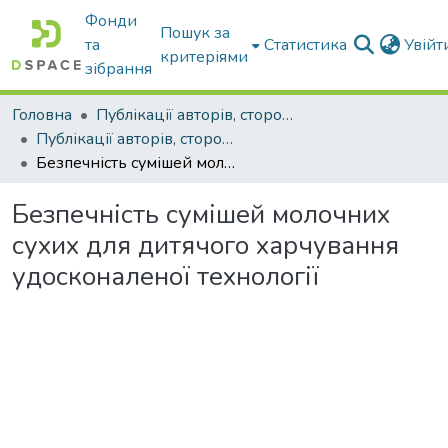
Фонди
Пошук за
та
Статистика
Увій
критеріями
зібрання
Головна
Публікації авторів, сторонніх університету
Публікації авторів, сторонніх університету
Безпечність сумішей молочних сухих для дитячого харчування удосконаленої технології
Безпечність сумішей молочних
сухих для дитячого харчування
удосконаленої технології