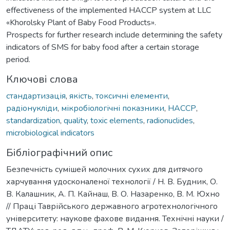
effectiveness of the implemented HACCP system at LLC
«Khorolsky Plant of Baby Food Products».
Prospects for further research include determining the safety
indicators of SMS for baby food after a certain storage
period.
Ключові слова
стандартизація
,
якість
,
токсичні елементи
,
радіонукліди
,
мікробіологічні показники
,
НАССР
,
standardization
,
quality
,
toxic elements
,
radionuclides
,
microbiological indicators
Бібліографічний опис
Безпечність сумішей молочних сухих для дитячого
харчування удосконаленої технології / Н. В. Будник, О.
В. Калашник, А. П. Кайнаш, В. О. Назаренко, В. М. Юхно
// Праці Таврійського державного агротехнологічного
університету: наукове фахове видання. Технічні науки /