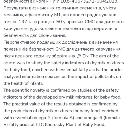
безпечності вимогам ТУ У 10.8-40573272-004:2023.
Результати визначення токсичних елементів, умісту
меламіну, афлатоксину М1, активності радіонуклідів
цезію–137 та стронцію–90 у зразках СМС для дитячого
харчування удосконаленої технології підтвердили їх
безпечність для споживання.
Перспективою подальших досліджень є визначення
показників безпечності СМС для дитячого харчування
після певного терміну зберігання. /// EN: The aim of the
article was to study the safety indicators of dry milk mixtures
for baby food, enriched with essential fatty acids. The article
analyzed information sources on the impact of pollutants on
the health of infants.
The scientific novelty is confirmed by studies of the safety
indicators of the developed dry milk mixtures for baby food.
The practical value of the results obtained is confirmed by
the production of dry milk mixtures for baby food, enriched
with essential omega-3 (formula A) and omega-6 (formula
B) fatty acids at LLC Khorolsky Plant of Baby Food.