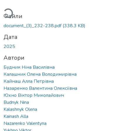
Вантажиться...
Файли
document_(3)_232-238.pdf
(338.3 KB)
Дата
2025
Автори
Будник Ніна Василівна
Калашник Олена Володимирівна
Кайнаш Алла Петрівна
Назаренко Валентина Олексіївна
Юхно Віктор Миколайович
Budnyk Nina
Kalashnyk Olena
Kainash Alla
Nazarenko Valentyna
Yukhno Viktor