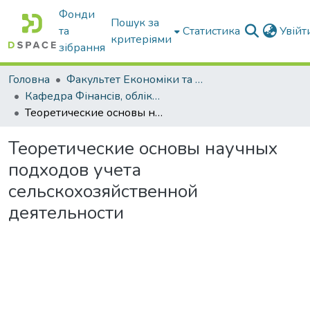
Фонди
Пошук за
та
Статистика
Увій
критеріями
зібрання
Головна
Факультет Економіки та бізнесу
Кафедра Фінансів, обліку і оподаткування
Теоретические основы научных подходов учета сельскохозяйственной деятельности
Теоретические основы научных
подходов учета
сельскохозяйственной
деятельности