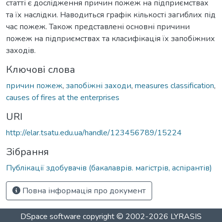
статті є дослідження причин пожеж на підприємствах
та їх наслідки. Наводиться графік кількості загиблих під
час пожеж. Також представлені основні причини
пожеж на підприємствах та класифікація їх запобіжних
заходів.
Ключові слова
причин пожеж
,
запобіжні заходи
,
measures classification
,
causes of fires at the enterprises
URI
http://elar.tsatu.edu.ua/handle/123456789/15224
Зібрання
Публікації здобувачів (бакалаврів. магістрів, аспірантів)
Повна інформація про документ
DSpace software
copyright © 2002-2026
LYRASIS