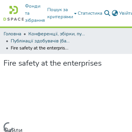
Фонди
Пошук за
та
Статистика
Увій
критеріями
зібрання
Головна
Конференції, збірки, публікації молодих вчених і здобувачів : магістрів, бакалаврів, аспірантів.
Публікації здобувачів (бакалаврів. магістрів, аспірантів)
Fire safety at the enterprises
Fire safety at the enterprises
Вантажиться...
Файли