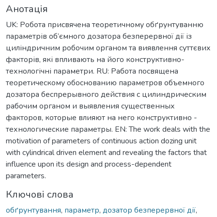
Анотація
UK: Робота присвячена теоретичному обґрунтуванню
параметрів об’ємного дозатора безперервної дії із
циліндричним робочим органом та виявлення суттєвих
факторів, які впливають на його конструктивно-
технологічні параметри. RU: Работа посвящена
теоретическому обоснованию параметров объемного
дозатора беспрерывного действия с цилиндрическим
рабочим органом и выявления существенных
факторов, которые влияют на него конструктивно -
технологические параметры. EN: The work deals with the
motivation of parameters of continuous action dozing unit
with cylindrical driven element and revealing the factors that
influence upon its design and process-dependent
parameters.
Ключові слова
обґрунтування
,
параметр
,
дозатор безперервної дії
,