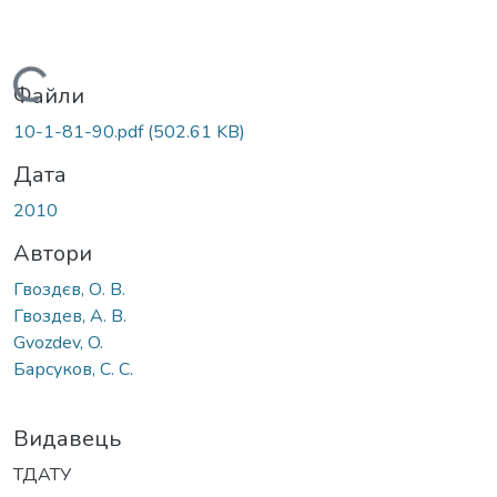
Вантажиться...
Файли
10-1-81-90.pdf
(502.61 KB)
Дата
2010
Автори
Гвоздєв, О. В.
Гвоздев, А. В.
Gvozdev, O.
Барсуков, С. С.
Видавець
ТДАТУ