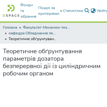
Фонди
Пошук за
та
Статистика
Увій
критеріями
зібрання
Головна
Факультет Механіко-технологічний
кафедра Обладнання переробних і харчових виробництв ім. професора Ф.Ю. Ялпачика
Теоретичне обґрунтування параметрів дозатора безперервної дії із циліндричним робочим органом
Теоретичне обґрунтування
параметрів дозатора
безперервної дії із циліндричним
робочим органом