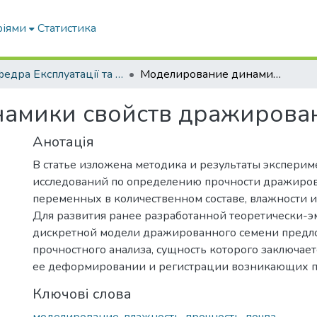
ріями
Статистика
Кафедра Експлуатації та технічного сервісу машин
Моделирование динамики свойств дражированных семян в почве
амики свойств дражирован
Анотація
В статье изложена методика и результаты экспери
исследований по определению прочности дражиро
переменных в количественном составе, влажности 
Для развития ранее разработанной теоретически-
дискретной модели дражированного семени предл
прочностного анализа, сущность которого заключает
ее деформировании и регистрации возникающих п
Ключові слова