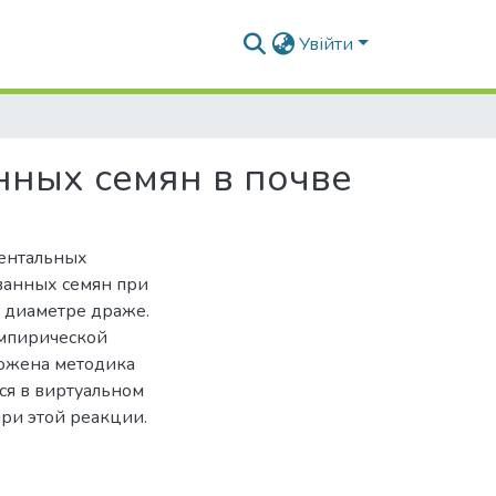
Увійти
ных семян в почве
ментальных
ванных семян при
и диаметре драже.
эмпирической
ожена методика
ся в виртуальном
ри этой реакции.