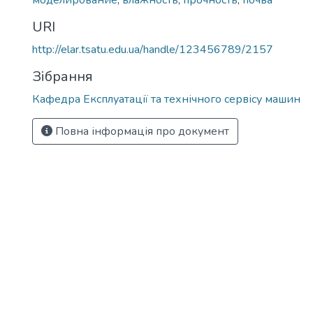
моделирование
,
влажность
,
прочность
,
почва
URI
http://elar.tsatu.edu.ua/handle/123456789/2157
Зібрання
Кафедра Експлуатації та технічного сервісу машин
Повна інформація про документ