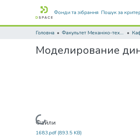
Фонди та зібрання
Пошук за крите
Головна
Факультет Механіко-технологічний
Моделирование дин
Вантажиться...
Файли
1683.pdf
(893.5 KB)