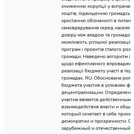
зниженню корупції у витрачан
коштів, підвищенню громадської
зростанню обізнаності в питанн
самоврядування серед населенн
довіру між владою та громадою
можливість успішної реалізації 
програм і проектів сталого роз
громади. Наведено алгоритм і 
щодо ефективного впроваджен
реалізації бюджету участі в те
громадах. RU: Обоснована роль
бюджета участия в условиях ф
децентрализации. Определено,
участия является действенным 
взаимодействия власти и общес
который сочетает в себе прин
демократии и прозрачности. О
зарубежный и отечественный 