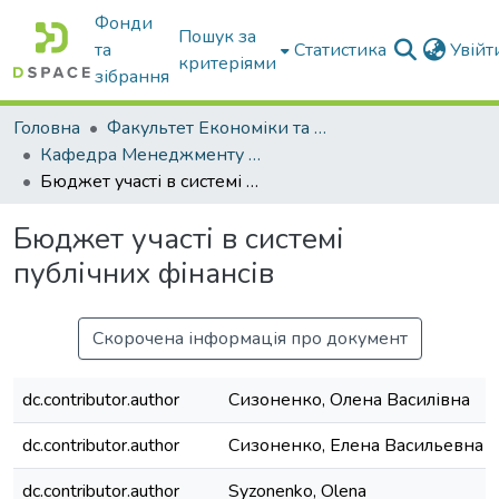
Фонди
Пошук за
та
Статистика
Увій
критеріями
зібрання
Головна
Факультет Економіки та бізнесу
Кафедра Менеджменту та публічного адміністрування
Бюджет участі в системі публічних фінансів
Бюджет участі в системі
публічних фінансів
Скорочена інформація про документ
dc.contributor.author
Сизоненко, Олена Василівна
dc.contributor.author
Сизоненко, Елена Васильевна
dc.contributor.author
Syzonenko, Olena