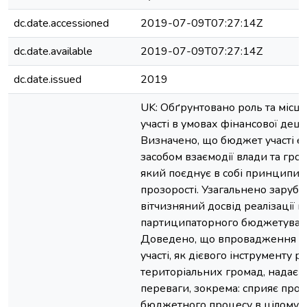
dc.date.accessioned
2019-07-09T07:27:14Z
dc.date.available
2019-07-09T07:27:14Z
dc.date.issued
2019
UK: Обґрунтовано роль та місц
участі в умовах фінансової деце
Визначено, що бюджет участі є
засобом взаємодії влади та гром
який поєднує в собі принципи д
прозорості. Узагальнено зарубі
вітчизняний досвід реалізації 
партиципаторного бюджетуванн
Доведено, що впровадження 
участі, як дієвого інструменту р
територіальних громад, надає з
переваги, зокрема: сприяє проз
бюджетного процесу в цілому і, 