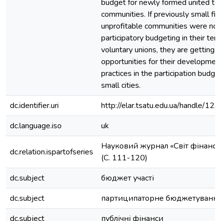
budget for newly formed united terr
communities. If previously small fin
unprofitable communities were not
participatory budgeting in their terr
voluntary unions, they are getting n
opportunities for their development
practices in the participation budge
small cities.
dc.identifier.uri
http://elar.tsatu.edu.ua/handle/
dc.language.iso
uk
Науковий журнал «Світ фінансів»
dc.relation.ispartofseries
(С. 111-120)
dc.subject
бюджет участі
dc.subject
партиципаторне бюджетуванн
dc.subject
публічні фінанси