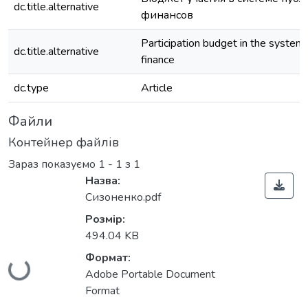
dc.title.alternative
финансов
Participation budget in the system 
dc.title.alternative
finance
dc.type
Article
Файли
Контейнер файлів
Зараз показуємо
1 - 1 з 1
Назва:
Сизоненко.pdf
Розмір:
494.04 KB
Формат:
Вантажиться...
Adobe Portable Document
Format