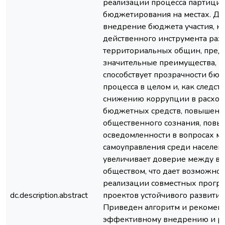
реализации процесса партици
бюджетирования на местах. Док
внедрение бюджета участия, к
действенного инструмента раз
территориальных общин, предо
значительные преимущества, в 
способствует прозрачности бю
процесса в целом и, как следств
снижению коррупции в расхо
бюджетных средств, повышен
общественного сознания, пов
осведомленности в вопросах м
самоуправления среди населен
увеличивает доверие между вл
обществом, что дает возможно
реализации совместных прогр
dc.description.abstract
проектов устойчивого развития
Приведен алгоритм и рекомен
эффективному внедрению и р