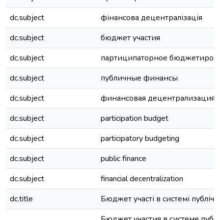
dc.subject
фінансова децентралізація
dc.subject
бюджет участия
dc.subject
партиципаторное бюджетиров
dc.subject
публичные финансы
dc.subject
финансовая децентрализация
dc.subject
participation budget
dc.subject
participatory budgeting
dc.subject
public finance
dc.subject
financial decentralization
dc.title
Бюджет участі в системі публічн
Бюджет участия в системе пуб