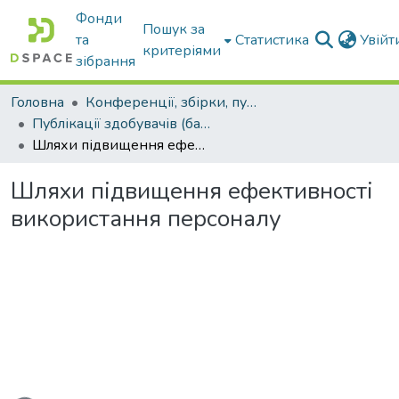
Фонди
Пошук за
та
Статистика
Увій
критеріями
зібрання
Головна
Конференції, збірки, публікації молодих вчених і здобувачів : магістрів, бакалаврів, аспірантів.
Публікації здобувачів (бакалаврів. магістрів, аспірантів)
Шляхи підвищення ефективності використання персоналу
Шляхи підвищення ефективності
використання персоналу