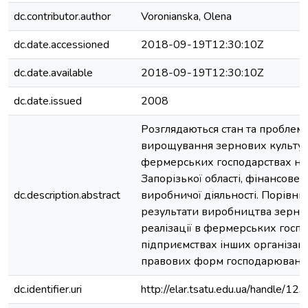
dc.contributor.author
Voronianska, Olena
dc.date.accessioned
2018-09-19T12:30:10Z
dc.date.available
2018-09-19T12:30:10Z
dc.date.issued
2008
Розглядаються стан та проблем
вирощування зернових культур
фермерських господарствах на
Запорізької області, фінансове
dc.description.abstract
виробничої діяльності. Порівн
результати виробництва зерна 
реалізації в фермерських госпо
підприємствах інших організац
правових форм господарюванн
dc.identifier.uri
http://elar.tsatu.edu.ua/handle/