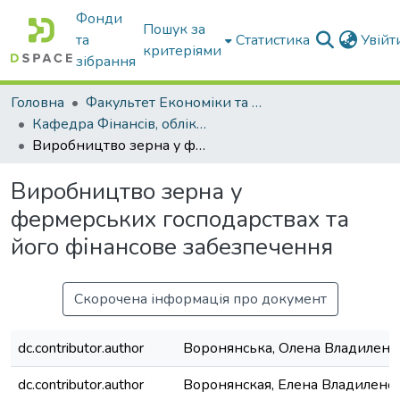
Фонди
Пошук за
та
Статистика
Увій
критеріями
зібрання
Головна
Факультет Економіки та бізнесу
Кафедра Фінансів, обліку і оподаткування
Виробництво зерна у фермерських господарствах та його фінансове забезпечення
Виробництво зерна у
фермерських господарствах та
його фінансове забезпечення
Скорочена інформація про документ
dc.contributor.author
Воронянська, Олена Владилені
dc.contributor.author
Воронянская, Елена Владилено