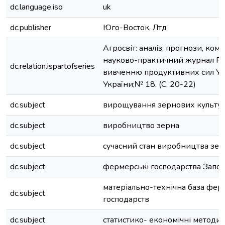
dc.language.iso
uk
dc.publisher
Юго-Восток, Лтд
Агросвіт: аналіз, прогнози, коме
науково-практичний журнал Ра
dc.relation.ispartofseries
вивченню продуктивних сил У
України;№ 18. (С. 20-22)
dc.subject
вирощування зернових культу
dc.subject
виробництво зерна
dc.subject
сучасний стан виробництва зер
dc.subject
фермерські господарства Запорі
матеріально-технічна база фе
dc.subject
господарств
dc.subject
статистико- економічні методи