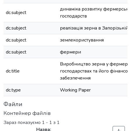
динаміка розвитку фермерськ
dc.subject
господарств
dc.subject
реалізація зерна в Запорізькій 
dc.subject
землекористування
dc.subject
фермери
Виробництво зерна у фермерс
dc.title
господарствах та його фінансов
забезпечення
dc.type
Working Paper
Файли
Контейнер файлів
Зараз показуємо
1 - 1 з 1
Назва: