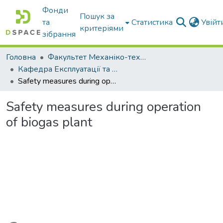
Фонди
Пошук за
та
Статистика
Увій
критеріями
зібрання
Головна
Факультет Механіко-технологічний
Кафедра Експлуатації та технічного сервісу машин
Safety measures during operation of biogas plant
Safety measures during operation
of biogas plant