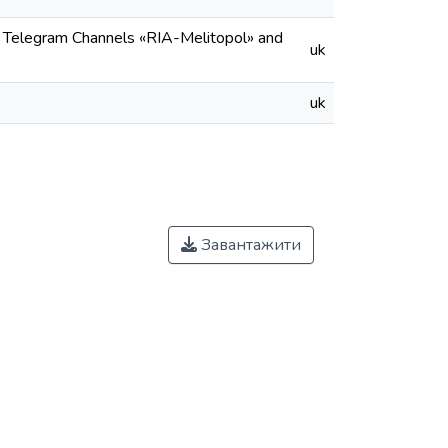
e Telegram Channels «RIA-Melitopol» and
uk
uk
Завантажити