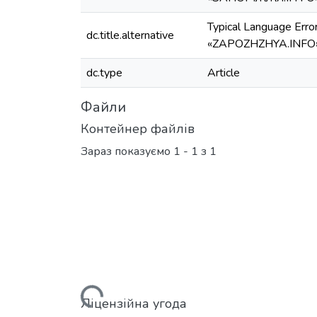
Typical Language Erro
dc.title.alternative
«ZAPOZHZHYA.INFO
dc.type
Article
Файли
Контейнер файлів
Зараз показуємо
1 - 1 з 1
Вантажиться...
Ліцензійна угода