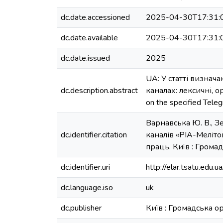
dc.date.accessioned
2025-04-30T17:31:
dc.date.available
2025-04-30T17:31:
dc.date.issued
2025
UA: У статті визнач
dc.description.abstract
каналах: лексичні, ор
on the specified Telegr
Варнавська Ю. В., З
dc.identifier.citation
каналів «РІА-Меліто
праць. Київ : Громад
dc.identifier.uri
http://elar.tsatu.ed
dc.language.iso
uk
dc.publisher
Київ : Громадська ор