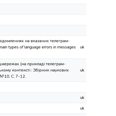
овідомленнях на вказаних телеграм-
main types of language errors in messages
uk
оцмережах (на прикладі телеграм-
ькому контексті : Збірник наукових
uk
 №10. С. 7-12.
uk
uk