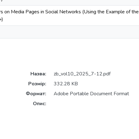
rs on Media Pages in Social Networks (Using the Example of th
»)
Назва:
zb_vol10_2025_7-12.pdf
Розмір:
332.28 KB
Формат:
Adobe Portable Document Format
Опис: