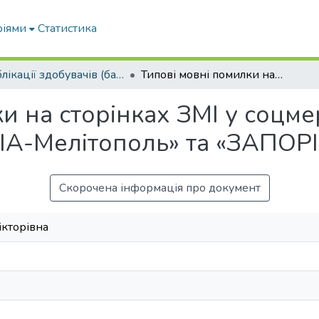
ріями
Статистика
Публікації здобувачів (бакалаврів. магістрів, аспірантів)
Типові мовні помилки на сторінках ЗМІ у соцмережах (на прикладі телеграм-каналів «РІА-Мелітополь» та «ЗАПОРІЖЖЯ.ІНФО»)
и на сторінках ЗМІ у соцм
РІА-Мелітополь» та «ЗАПО
Скорочена інформація про документ
ікторівна