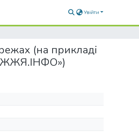
Увійти
ережах (на прикладі
РІЖЖЯ.ІНФО»)