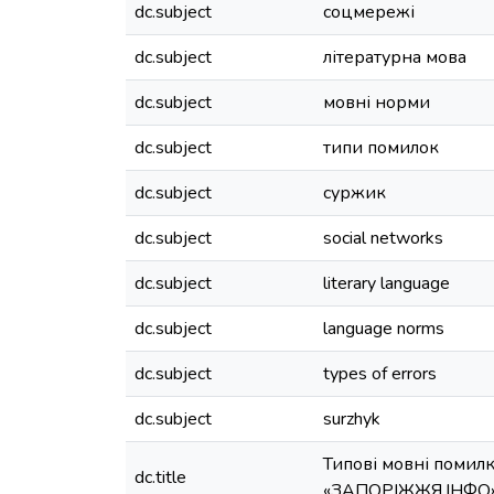
dc.subject
соцмережі
dc.subject
літературна мова
dc.subject
мовні норми
dc.subject
типи помилок
dc.subject
суржик
dc.subject
social networks
dc.subject
literary language
dc.subject
language norms
dc.subject
types of errors
dc.subject
surzhyk
Типові мовні помилк
dc.title
«ЗАПОРІЖЖЯ.ІНФО»