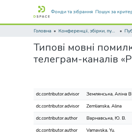
Фонди та зібрання
Пошук за крите
Головна
Конференції, збірки, публікації молодих вчених і здобувачів : магістрів, бакалаврів, аспірантів.
Типові мовні помилк
телеграм-каналів «
dc.contributor.advisor
Землянська, Аліна В
dc.contributor.advisor
Zemlianska, Alina
dc.contributor.author
Варнавська, Ю. В.
dc.contributor.author
Varnavska, Yu.