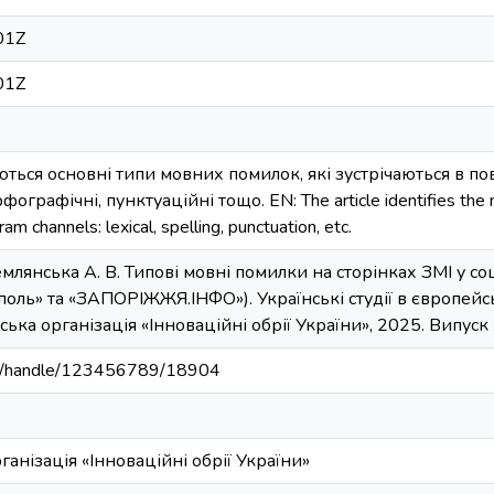
01Z
01Z
аються основні типи мовних помилок, які зустрічаються в п
фографічні, пунктуаційні тощо. EN: The article identifies the 
am channels: lexical, spelling, punctuation, etc.
емлянська А. В. Типові мовні помилки на сторінках ЗМІ у с
поль» та «ЗАПОРІЖЖЯ.ІНФО»). Українські студії в європейс
ська організація «Інноваційні обрії України», 2025. Випуск
u.ua/handle/123456789/18904
ганізація «Інноваційні обрії України»