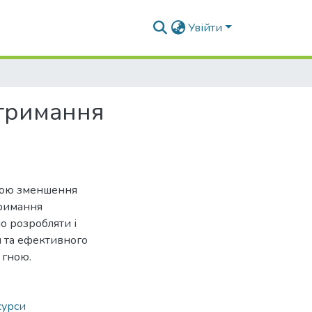
Увійти
отримання
етою зменшення
тримання
о розробляти і
и та ефективного
 гною.
сурси