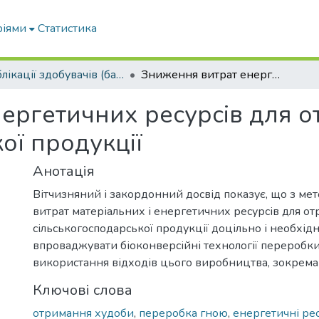
ріями
Статистика
Публікації здобувачів (бакалаврів. магістрів, аспірантів)
Зниження витрат енергетичних ресурсів для отримання сільськогосподарської продукції
ергетичних ресурсів для 
ої продукції
Анотація
Вітчизняний і закордонний досвід показує, що з м
витрат матеріальних і енергетичних ресурсів для о
сільськогосподарської продукції доцільно і необхідн
впроваджувати біоконверсійні технології переробк
використання відходів цього виробництва, зокрема
Ключові слова
отримання худоби
,
переробка гною
,
енергетичні ре