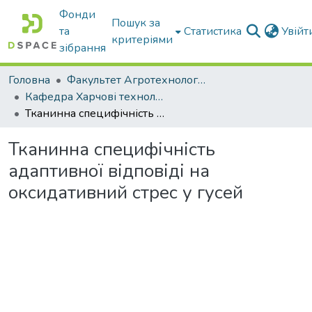
Фонди
Пошук за
та
Статистика
Увій
критеріями
зібрання
Головна
Факультет Агротехнологій та екології
Кафедра Харчові технологіі та готельно-ресторанна справа
Тканинна специфічність адаптивної відповіді на оксидативний стрес у гусей
Тканинна специфічність
адаптивної відповіді на
оксидативний стрес у гусей