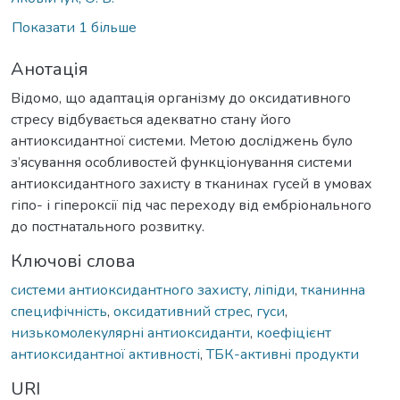
Показати 1 більше
Анотація
Відомо, що адаптація організму до оксидативного
стресу відбувається адекватно стану його
антиоксидантної системи. Метою досліджень було
з’ясування особливостей функціонування системи
антиоксидантного захисту в тканинах гусей в умовах
гіпо- і гіпероксії під час переходу від ембріонального
до постнатального розвитку.
Ключові слова
системи антиоксидантного захисту
,
ліпіди
,
тканинна
специфічність
,
оксидативний стрес
,
гуси
,
низькомолекулярні антиоксиданти
,
коефіцієнт
антиоксидантної активності
,
ТБК-активні продукти
URI