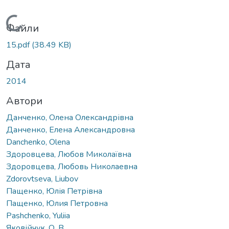
Вантажиться...
Файли
15.pdf
(38.49 KB)
Дата
2014
Автори
Данченко, Олена Олександрівна
Данченко, Елена Александровна
Danchenko, Olena
Здоровцева, Любов Миколаївна
Здоровцева, Любовь Николаевна
Zdorovtseva, Liubov
Пащенко, Юлія Петрівна
Пащенко, Юлия Петровна
Pashchenko, Yuliia
Яковійчук, О. В.