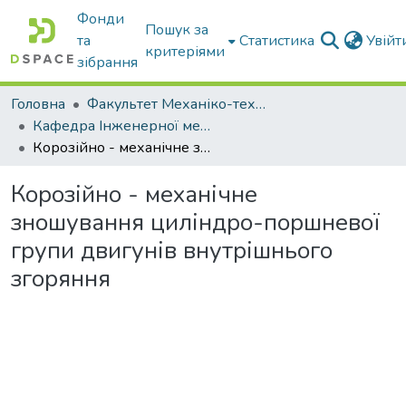
Фонди
Пошук за
та
Статистика
Увій
критеріями
зібрання
Головна
Факультет Механіко-технологічний
Кафедра Інженерної механіки та комп'ютерного проектування
Корозійно - механічне зношування циліндро-поршневої групи двигунів внутрішнього згоряння
Корозійно - механічне
зношування циліндро-поршневої
групи двигунів внутрішнього
згоряння