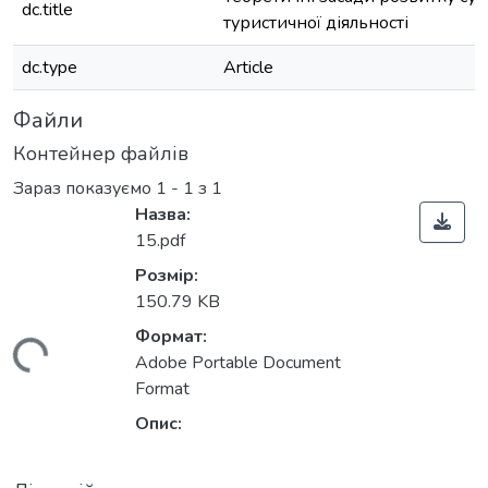
dc.title
туристичної діяльності
dc.type
Article
Файли
Контейнер файлів
Зараз показуємо
1 - 1 з 1
Назва:
15.pdf
Розмір:
150.79 KB
Формат:
житься...
Adobe Portable Document
Format
Опис: