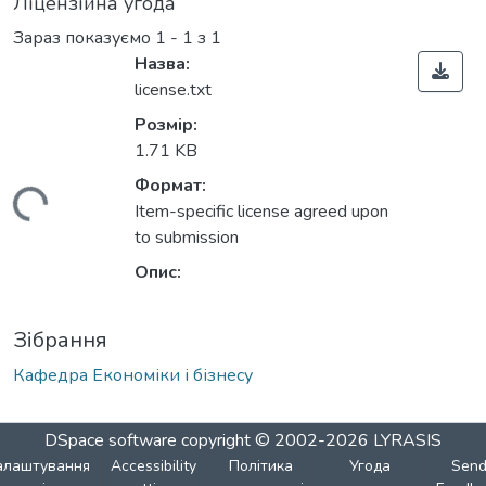
Ліцензійна угода
Зараз показуємо
1 - 1 з 1
Назва:
license.txt
Розмір:
1.71 KB
Формат:
житься...
Item-specific license agreed upon
to submission
Опис:
Зібрання
Кафедра Економіки і бізнесу
DSpace software
copyright © 2002-2026
LYRASIS
алаштування
Accessibility
Політика
Угода
Sen