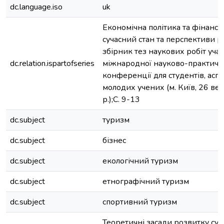
dc.language.iso
uk
Економічна політика та фінансо
сучасний стан та перспективи р
збірник тез наукових робіт уча
dc.relation.ispartofseries
міжнародної науково-практичн
конференції для студентів, аспі
молодих учених (м. Київ, 26 ве
р.);С. 9-13
dc.subject
туризм
dc.subject
бізнес
dc.subject
екологічний туризм
dc.subject
етнографічний туризм
dc.subject
спортивний туризм
Теоретичні засади розвитку су