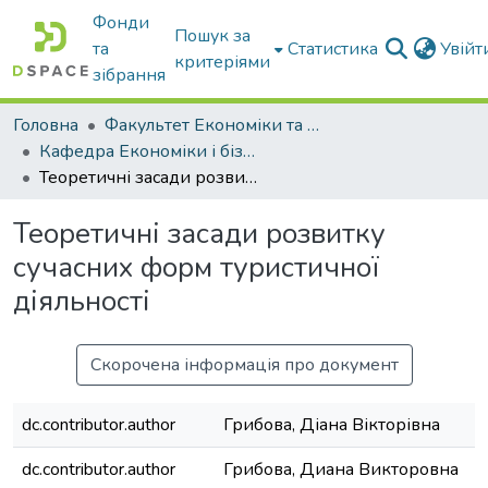
Фонди
Пошук за
та
Статистика
Увій
критеріями
зібрання
Головна
Факультет Економіки та бізнесу
Кафедра Економіки і бізнесу
Теоретичні засади розвитку сучасних форм туристичної діяльності
Теоретичні засади розвитку
сучасних форм туристичної
діяльності
Скорочена інформація про документ
dc.contributor.author
Грибова, Діана Вікторівна
dc.contributor.author
Грибова, Диана Викторовна