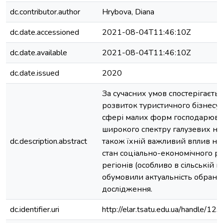
dc.contributor.author
Hrybova, Diana
dc.date.accessioned
2021-08-04T11:46:10Z
dc.date.available
2021-08-04T11:46:10Z
dc.date.issued
2020
За сучасних умов спостерігаєть
розвиток туристичного бізнесу,
сфері малих форм господарюва
широкого спектру галузевих нап
dc.description.abstract
також їхній важливий вплив на
стан соціально-економічного р
регіонів (особливо в сільській м
обумовили актуальність обрано
дослідження.
dc.identifier.uri
http://elar.tsatu.edu.ua/handle/