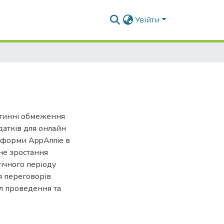
Увійти
тинні обмеження
датків для онлайн
атформи AppAnnie в
не зростання
ічного періоду
я переговорів
л проведення та