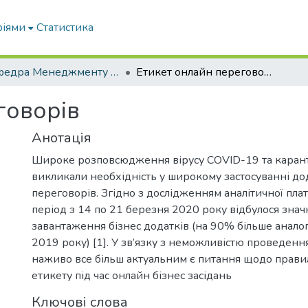
ріями
Статистика
Кафедра Менеджменту та публічного адміністрування
Етикет онлайн переговорів
говорів
Анотація
Широке розповсюдження вірусу COVID-19 та каран
викликали необхідність у широкому застосуванні до
переговорів. Згідно з дослідженням аналітичної пл
період з 14 по 21 березня 2020 року відбулося знач
завантаження бізнес додатків (на 90% більше аналог
2019 року) [1]. У зв’язку з неможливістю проведенн
наживо все більш актуальним є питання щодо прави
етикету під час онлайн бізнес засідань
Ключові слова