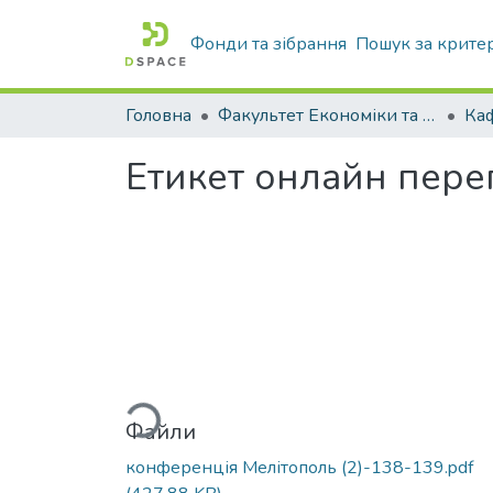
Фонди та зібрання
Пошук за крите
Головна
Факультет Економіки та бізнесу
Етикет онлайн пере
Вантажиться...
Файли
конференція Мелітополь (2)-138-139.pdf