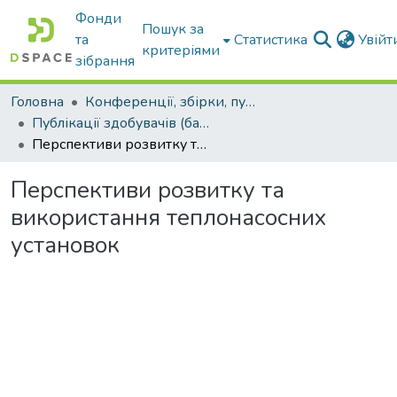
Фонди
Пошук за
та
Статистика
Увій
критеріями
зібрання
Головна
Конференції, збірки, публікації молодих вчених і здобувачів : магістрів, бакалаврів, аспірантів.
Публікації здобувачів (бакалаврів. магістрів, аспірантів)
Перспективи розвитку та використання теплонасосних установок
Перспективи розвитку та
використання теплонасосних
установок