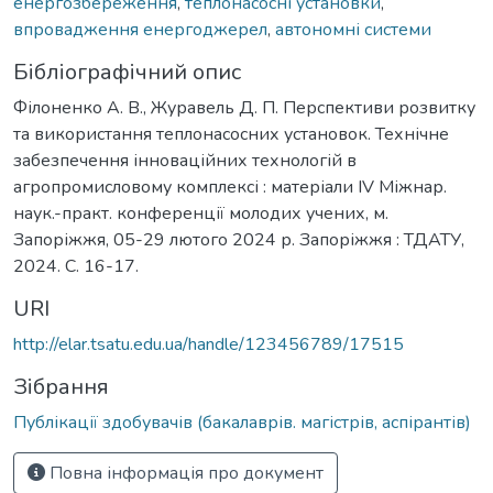
енергозбереження
,
теплонасосні установки
,
впровадження енергоджерел
,
автономні системи
Бібліографічний опис
Філоненко А. В., Журавель Д. П. Перспективи розвитку
та використання теплонасосних установок. Технічне
забезпечення інноваційних технологій в
агропромисловому комплексі : матеріали IV Міжнар.
наук.-практ. конференції молодих учених, м.
Запоріжжя, 05-29 лютого 2024 р. Запоріжжя : ТДАТУ,
2024. С. 16-17.
URI
http://elar.tsatu.edu.ua/handle/123456789/17515
Зібрання
Публікації здобувачів (бакалаврів. магістрів, аспірантів)
Повна інформація про документ