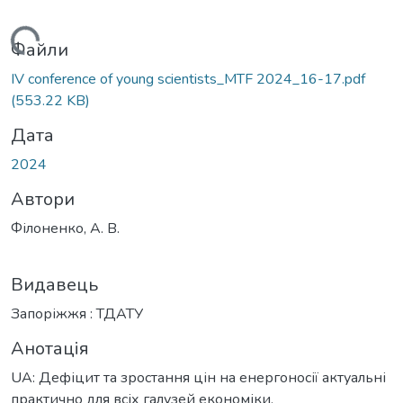
ажиться...
Файли
ІV conference of young scientists_MTF 2024_16-17.pdf
(553.22 KB)
Дата
2024
Автори
Філоненко, А. В.
Видавець
Запоріжжя : ТДАТУ
Анотація
UA: Дефіцит та зростання цін на енергоносії актуальні
практично для всіх галузей економіки,