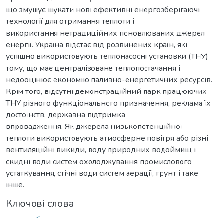
що змушує шукати нові ефективні енергозберігаючі
технології для отримання теплоти і
використання нетрадиційних поновлюваних джерел
енергії. Україна відстає від розвинених країн, які
успішно використовують теплонасосні установки (ТНУ)
тому, що має централізоване теплопостачання і
недооцінює економію паливно-енергетичних ресурсів.
Крім того, відсутні демонстраційний парк працюючих
ТНУ різного функціонального призначення, реклама їх
достоїнств, державна підтримка
впровадження. Як джерела низькопотенційної
теплоти використовують атмосферне повітря або різні
вентиляційні викиди, воду природних водоймищ і
скидні води систем охолоджування промислового
устаткування, стічні води систем аерації, грунт і таке
інше.
Ключові слова