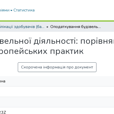
ріями
Статистика
Публікації здобувачів (бакалаврів. магістрів, аспірантів)
Оподаткування будівельної діяльності: порівняння українського законодавства та європейських практик
ельної діяльності: порівн
вропейських практик
Скорочена інформація про документ
вна
23Z