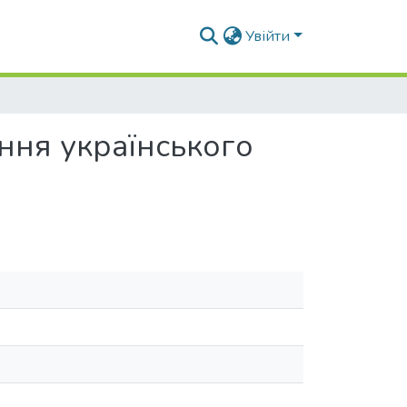
Увійти
яння українського