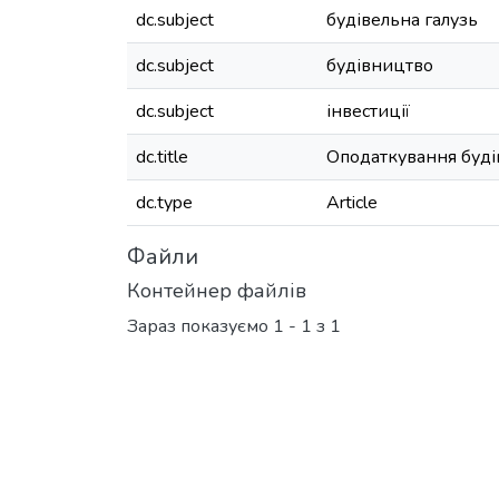
dc.subject
будівельна галузь
dc.subject
будівництво
dc.subject
інвестиції
dc.title
Оподаткування будів
dc.type
Article
Файли
Контейнер файлів
Зараз показуємо
1 - 1 з 1