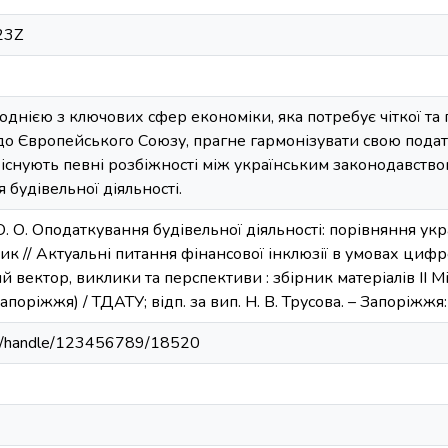
23Z
 однією з ключових сфер економіки, яка потребує чіткої та 
 до Європейського Союзу, прагне гармонізувати свою пода
 існують певні розбіжності між українським законодавств
 будівельної діяльності.
 О. О. Оподаткування будівельної діяльності: порівняння ук
к // Актуальні питання фінансової інклюзії в умовах цифр
й вектор, виклики та перспективи : збірник матеріалів ІІ М
апоріжжя) / ТДАТУ; відп. за вип. Н. В. Трусова. – Запоріжж
u.ua/handle/123456789/18520