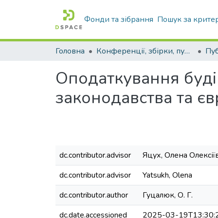
Фонди та зібрання
Пошук за крите
Головна
Конференції, збірки, публікації молодих вчених і здобувачів : магістрів, бакалаврів, аспірантів.
Оподаткування будів
законодавства та є
dc.contributor.advisor
Яцух, Олена Олексії
dc.contributor.advisor
Yatsukh, Olena
dc.contributor.author
Гуцалюк, О. Г.
dc.date.accessioned
2025-03-19T13:30: