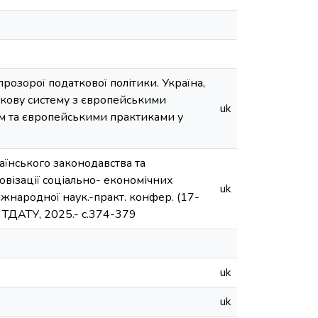
прозорої податкової політики. Україна,
ткову систему з європейськими
uk
ом та європейськими практиками у
раїнського законодавства та
овізації соціально- економічних
uk
іжнародної наук.-практ. конфер. (17-
я: ТДАТУ, 2025.- с.374-379
uk
uk