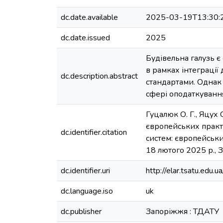
dc.date.available
2025-03-19T13:30:
dc.date.issued
2025
Будівельна галузь є
в рамках інтеграції
dc.description.abstract
стандартами. Однак
сфері оподаткування
Гуцалюк О. Г., Яцух
європейських практи
dc.identifier.citation
систем: європейськи
18 лютого 2025 р., З
dc.identifier.uri
http://elar.tsatu.ed
dc.language.iso
uk
dc.publisher
Запоріжжя : ТДАТУ