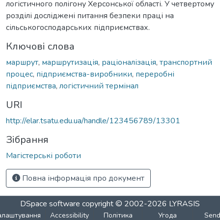
логістичного полігону Херсонської області. У четвертому
розділі досліджені питання безпеки праці на
сільськогосподарських підприємствах.
Ключові слова
маршрут
,
маршрутизація
,
раціоналізація
,
транспортний
процес
,
підприємства-виробники
,
переробні
підприємства
,
логістичний термінал
URI
http://elar.tsatu.edu.ua/handle/123456789/13301
Зібрання
Магістерські роботи
Повна інформація про документ
DSpace software
copyright © 2002-2026
LYRASIS
алаштування
Accessibility
Політика
Угода
Sen