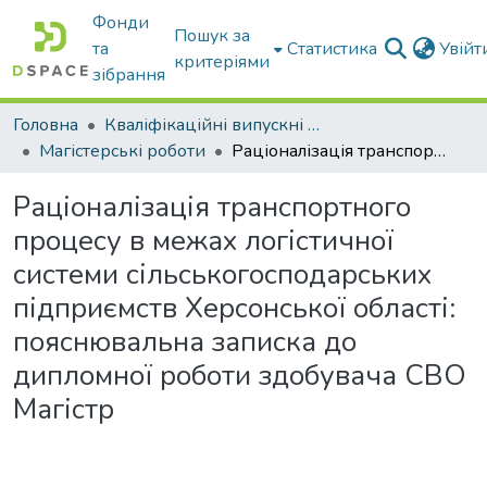
Фонди
Пошук за
та
Статистика
Увій
критеріями
зібрання
Головна
Кваліфікаційні випускні роботи бакалаврів і магістрів
Магістерські роботи
Раціоналізація транспортного процесу в межах логістичної системи сільськогосподарських підприємств Херсонської області: пояснювальна записка до дипломної роботи здобувача СВО Магістр
Раціоналізація транспортного
процесу в межах логістичної
системи сільськогосподарських
підприємств Херсонської області:
пояснювальна записка до
дипломної роботи здобувача СВО
Магістр