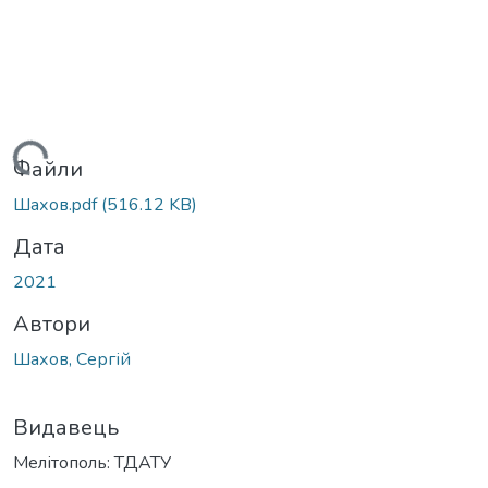
антажиться...
Файли
Шахов.pdf
(516.12 KB)
Дата
2021
Автори
Шахов, Сергій
Видавець
Мелітополь: ТДАТУ