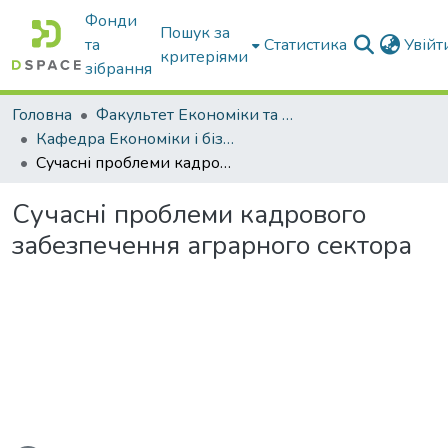
Фонди
Пошук за
та
Статистика
Увій
критеріями
зібрання
Головна
Факультет Економіки та бізнесу
Кафедра Економіки і бізнесу
Сучасні проблеми кадрового забезпечення аграрного сектора
Сучасні проблеми кадрового
забезпечення аграрного сектора