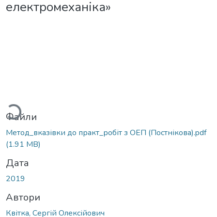
електромеханіка»
житься...
Файли
Метод_вказівки до практ_робіт з ОЕП (Постнікова).pdf
(1.91 MB)
Дата
2019
Автори
Квітка, Сергій Олексійович