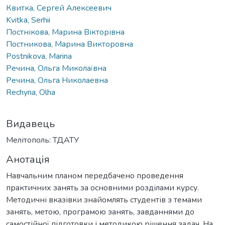
Квитка, Сергей Алексеевич
Kvitka, Serhii
Постнікова, Марина Вікторівна
Постникова, Марина Викторовна
Postnikova, Marina
Речина, Ольга Миколаївна
Речина, Ольга Николаевна
Rechyna, Olha
Видавець
Мелітополь: ТДАТУ
Анотація
Навчальним планом передбачено проведення
практичних занять за основними розділами курсу.
Методичні вказівки знайомлять студентів з темами
занять, метою, програмою занять, завданнями до
самостійної підготовки і методикою рішення задач. На