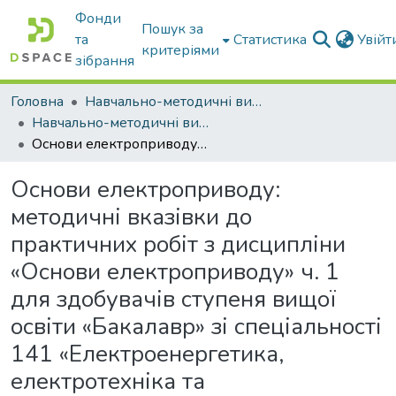
Фонди
Пошук за
та
Статистика
Увій
критеріями
зібрання
Головна
Навчально-методичні видання
Навчально-методичні видання
Основи електроприводу: методичні вказівки до практичних робіт з дисципліни «Основи електроприводу» ч. 1 для здобувачів ступеня вищої освіти «Бакалавр» зі спеціальності 141 «Електроенергетика, електротехніка та електромеханіка»
Основи електроприводу:
методичні вказівки до
практичних робіт з дисципліни
«Основи електроприводу» ч. 1
для здобувачів ступеня вищої
освіти «Бакалавр» зі спеціальності
141 «Електроенергетика,
електротехніка та