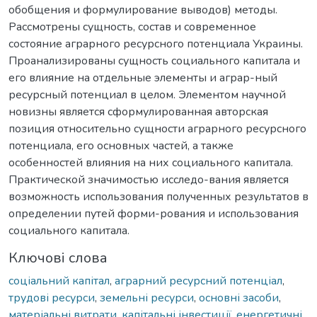
обобщения и формулирование выводов) методы.
Рассмотрены сущность, состав и современное
состояние аграрного ресурсного потенциала Украины.
Проанализированы сущность социального капитала и
его влияние на отдельные элементы и аграр-ный
ресурсный потенциал в целом. Элементом научной
новизны является сформулированная авторская
позиция относительно сущности аграрного ресурсного
потенциала, его основных частей, а также
особенностей влияния на них социального капитала.
Практической значимостью исследо-вания является
возможность использования полученных результатов в
определении путей форми-рования и использования
социального капитала.
Ключові слова
соціальний капітал
,
аграрний ресурсний потенціал
,
трудові ресурси
,
земельні ресурси
,
основні засоби
,
матеріальні витрати
,
капітальні інвестиції
,
енергетичні