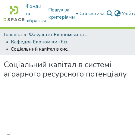
Фонди
Пошук за
та
Статистика
Увій
критеріями
зібрання
Головна
Факультет Економіки та бізнесу
Кафедра Економіки і бізнесу
Соціальний капітал в системі аграрного ресурсного потенціалу
Соціальний капітал в системі
аграрного ресурсного потенціалу
Вантажиться...