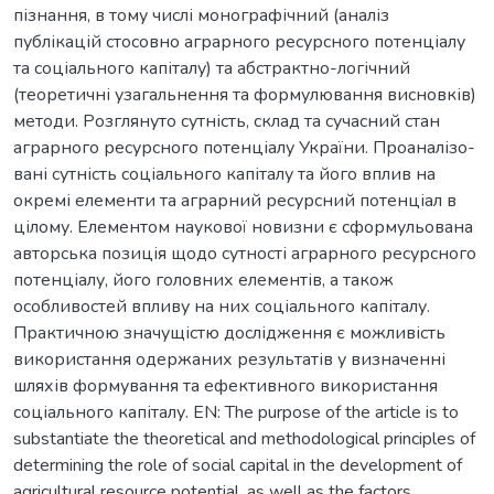
пізнання, в тому числі монографічний (аналіз
публікацій стосовно аграрного ресурсного потенціалу
та соціального капіталу) та абстрактно-логічний
(теоретичні узагальнення та формулювання висновків)
методи. Розглянуто сутність, склад та сучасний стан
аграрного ресурсного потенціалу України. Проаналізо-
вані сутність соціального капіталу та його вплив на
окремі елементи та аграрний ресурсний потенціал в
цілому. Елементом наукової новизни є сформульована
авторська позиція щодо сутності аграрного ресурсного
потенціалу, його головних елементів, а також
особливостей впливу на них соціального капіталу.
Практичною значущістю дослідження є можливість
використання одержаних результатів у визначенні
шляхів формування та ефективного використання
соціального капіталу. EN: The purpose of the article is to
substantiate the theoretical and methodological principles of
determining the role of social capital in the development of
agricultural resource potential, as well as the factors