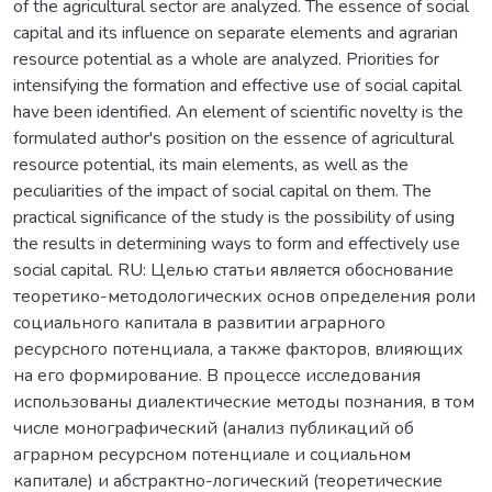
of the agricultural sector are analyzed. The essence of social
capital and its influence on separate elements and agrarian
resource potential as a whole are analyzed. Priorities for
intensifying the formation and effective use of social capital
have been identified. An element of scientific novelty is the
formulated author's position on the essence of agricultural
resource potential, its main elements, as well as the
peculiarities of the impact of social capital on them. The
practical significance of the study is the possibility of using
the results in determining ways to form and effectively use
social capital. RU: Целью статьи является обоснование
теоретико-методологических основ определения роли
социального капитала в развитии аграрного
ресурсного потенциала, а также факторов, влияющих
на его формирование. В процессе исследования
использованы диалектические методы познания, в том
числе монографический (анализ публикаций об
аграрном ресурсном потенциале и социальном
капитале) и абстрактно-логический (теоретические