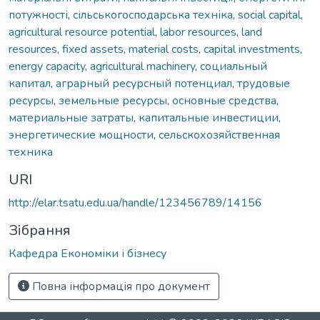
потужності
,
сільськогосподарська техніка
,
social capital
,
agricultural resource potential
,
labor resources
,
land
resources
,
fixed assets
,
material costs
,
capital investments
,
energy capacity
,
agricultural machinery
,
социальный
капитал
,
аграрный ресурсный потенциал
,
трудовые
ресурсы
,
земельные ресурсы
,
основные средства
,
материальные затраты
,
капитальные инвестиции
,
энергетические мощности
,
сельскохозяйственная
техника
URI
http://elar.tsatu.edu.ua/handle/123456789/14156
Зібрання
Кафедра Економіки і бізнесу
Повна інформація про документ