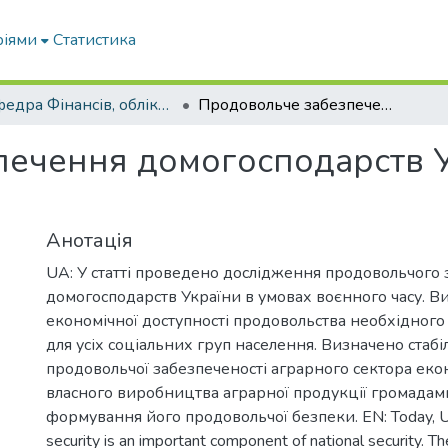
ріями
Статистика
Кафедра Фінансів, обліку і оподаткування
Продовольче забезпечення домогосподарств України: реалії сьогодення
ечення домогосподарств Ук
Анотація
UA: У статті проведено дослідження продовольчого
домогосподарств України в умовах воєнного часу. В
економічної доступності продовольства необхідного о
для усіх соціальних груп населення. Визначено стаб
продовольчої забезпеченості аграрного сектора еко
власного виробництва аграрної продукції громадами
формування його продовольчої безпеки. EN: Today, Uk
security is an important component of national security. 