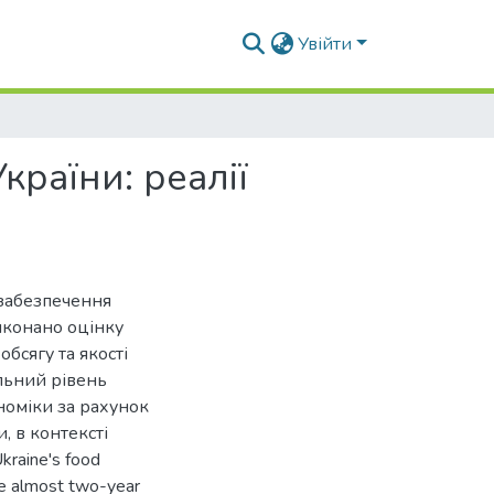
Увійти
раїни: реалії
 забезпечення
иконано оцінку
бсягу та якості
ільний рівень
номіки за рахунок
, в контексті
raine's food
The almost two-year