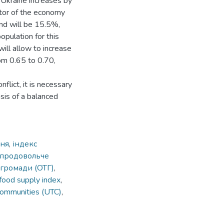
 Ukraine increases by
ctor of the economy
und will be 15.5%,
opulation for this
will allow to increase
rom 0.65 to 0.70,
nflict, it is necessary
sis of a balanced
ння
,
індекс
продовольче
 громади (ОТГ)
,
food supply index
,
l communities (UTC)
,