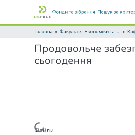
Фонди та зібрання
Пошук за крите
Головна
Факультет Економіки та бізнесу
Продовольче забезп
сьогодення
Файли