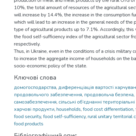
production of meat and meat products by the rural OTG of
10%, the total amount of resources of the agricultural se
will increase by 14.4%, the increase in the consumption f
which will lead to an increase in the general needs of the p
type of agricultural products up to 7.1%. Accordingly, this 
the food self-sufficiency index of the agricultural sector f
respectively.
Thus, in Ukraine, even in the conditions of a crisis military co
to increase the aggregate income of households on the ba
socio-economic policy of the state.
Ключові слова
домогосподарства
,
диференціація вартості харчува
продовольчого забезпечення
,
продовольча безпека
,
самозабезпечення
,
сільські об’єднанні територіальні
харчові продукти
,
households
,
food cost differentiation
,
food security
,
food self-sufficiency
,
rural unitary territoria
food products
Бібліографічний опис